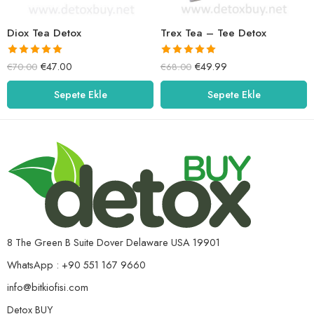
Diox Tea Detox
Trex Tea – Tee Detox
5 üzerinden
5 üzerinden
€
47.00
€
49.99
€
70.00
€
68.00
5.00
oy aldı
5.00
oy aldı
Sepete Ekle
Sepete Ekle
8 The Green B Suite Dover Delaware USA 19901
WhatsApp : +90 551 167 9660
info@bitkiofisi.com
Detox BUY