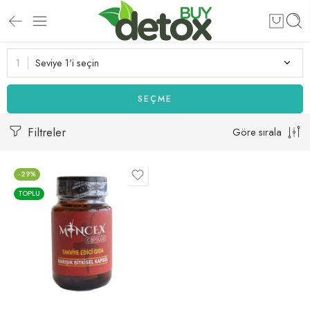
Seviye 1'i seçin
SEÇME
Filtreler
Göre sırala
-29%
TOPLU