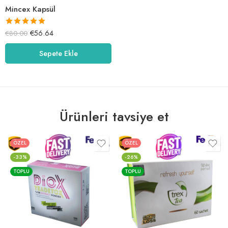
Mincex Kapsül
5 üzerinden
€
56.64
€
80.00
5.00
oy aldı
Sepete Ekle
Ürünleri tavsiye et
ÖZEL
ÖZEL
-33%
-26%
TOPLU
TOPLU