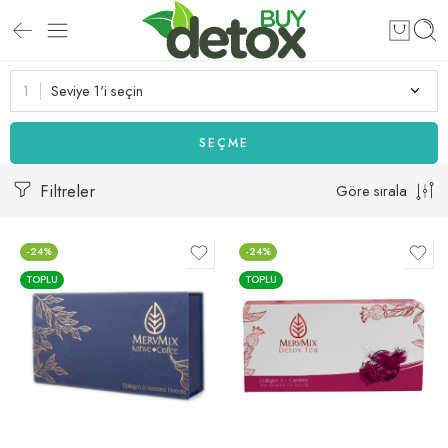
Seviye 1'i seçin
SEÇME
Filtreler
Göre sırala
-24%
-24%
TOPLU
TOPLU