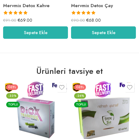
Mervmix Detox Kahve
Mervmix Detox Çay
5 üzerinden
5 üzerinden
€
69.00
€
68.00
€
91.00
€
90.00
5.00
oy aldı
5.00
oy aldı
Sepete Ekle
Sepete Ekle
Ürünleri tavsiye et
ÖZEL
ÖZEL
-33%
-26%
TOPLU
TOPLU