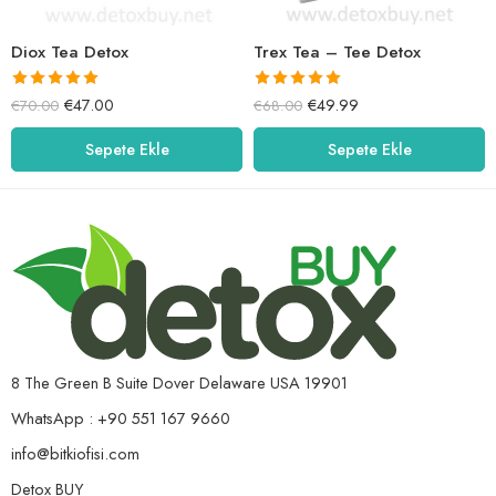
Diox Tea Detox
Trex Tea – Tee Detox
5 üzerinden
5 üzerinden
€
47.00
€
49.99
€
70.00
€
68.00
5.00
oy aldı
5.00
oy aldı
Sepete Ekle
Sepete Ekle
8 The Green B Suite Dover Delaware USA 19901
WhatsApp : +90 551 167 9660
info@bitkiofisi.com
Detox BUY