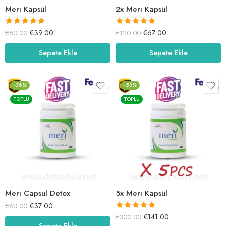
Meri Kapsül
2x Meri Kapsül
5 üzerinden
5 üzerinden
€
39.00
€
67.00
€
60.00
€
120.00
5.00
oy aldı
5.00
oy aldı
Sepete Ekle
Sepete Ekle
-38%
-53%
TOPLU
TOPLU
Meri Capsul Detox
5x Meri Kapsül
€
37.00
€
60.00
5 üzerinden
€
141.00
€
300.00
Sepete Ekle