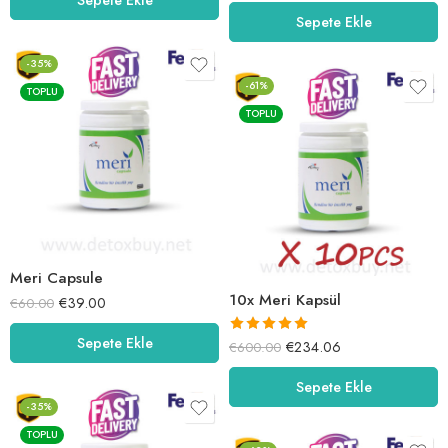
5.03
oy aldı
Sepete Ekle
-35%
-61%
TOPLU
TOPLU
Meri Capsule
10x Meri Kapsül
€
39.00
€
60.00
Sepete Ekle
5 üzerinden
€
234.06
€
600.00
5.03
oy aldı
Sepete Ekle
-35%
TOPLU