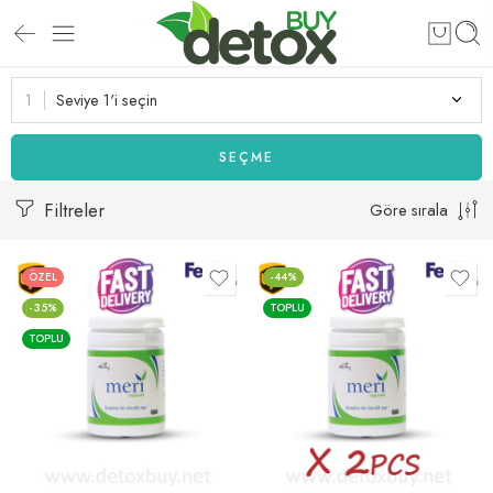
Seviye 1'i seçin
SEÇME
Filtreler
Göre sırala
ÖZEL
-44%
-35%
TOPLU
TOPLU