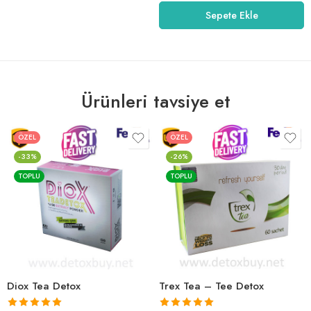
5.00
oy aldı
Sepete Ekle
Ürünleri tavsiye et
ÖZEL
ÖZEL
-33%
-26%
TOPLU
TOPLU
Diox Tea Detox
Trex Tea – Tee Detox