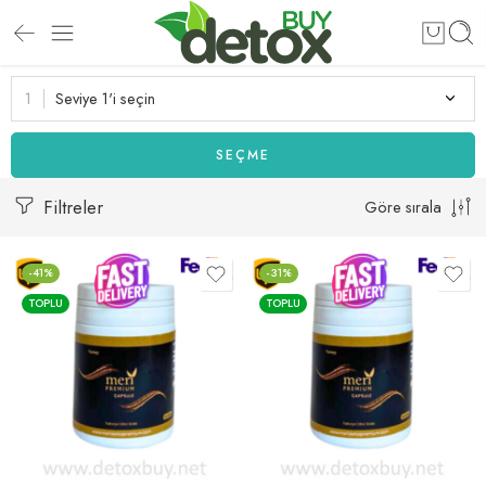
Seviye 1'i seçin
SEÇME
Filtreler
Göre sırala
-41%
-31%
TOPLU
TOPLU