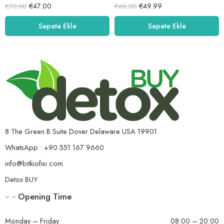
5 üzerinden
5 üzerinden
€
47.00
€
49.99
€
70.00
€
68.00
5.00
oy aldı
5.00
oy aldı
Sepete Ekle
Sepete Ekle
8 The Green B Suite Dover Delaware USA 19901
WhatsApp : +90 551 167 9660
info@bitkiofisi.com
Detox BUY
Opening Time
Monday – Friday
08:00 – 20:00