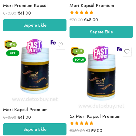
Meri Premium Kapsül
Meri Kapsül Premium
€
41.00
€
70.00
5 üzerinden
€
48.00
€
70.00
Sepete Ekle
5.00
oy aldı
Sepete Ekle
-41%
-43%
TOPLU
TOPLU
Meri Kapsül Premium
5x Meri Kapsül Premium
€
41.00
€
70.00
Sepete Ekle
5 üzerinden
€
199.00
€
350.00