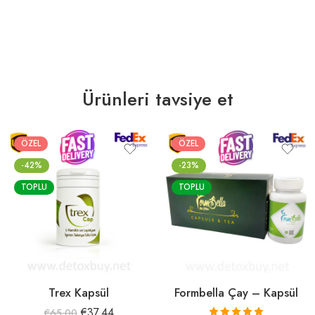
Ürünleri tavsiye et
ÖZEL
ÖZEL
-42%
-23%
TOPLU
TOPLU
Trex Kapsül
Formbella Çay – Kapsül
€
37.44
€
65.00