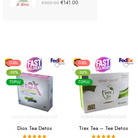
5 üzerinden
€
141.00
€
300.00
5.03
oy aldı
ÖZEL
ÖZEL
-33%
-26%
TOPLU
TOPLU
Diox Tea Detox
Trex Tea – Tee Detox