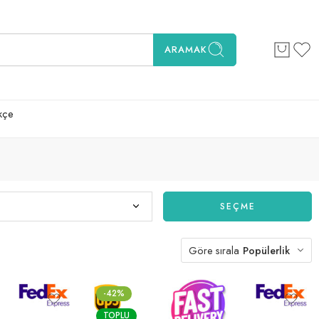
ARAMAK
kçe
SEÇME
Göre sırala
Popülerlik
-42%
TOPLU