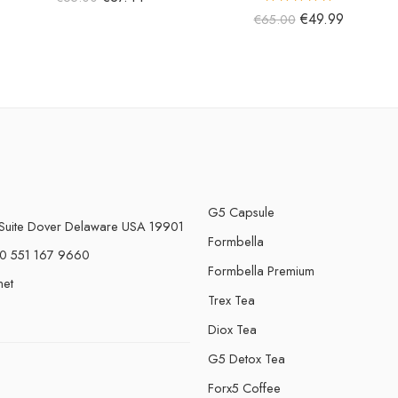
5 üzerinden
€
49.99
€
65.00
5.00
oy aldı
G5 Capsule
Suite Dover Delaware USA 19901
Formbella
0 551 167 9660
Formbella Premium
net
Trex Tea
Diox Tea
G5 Detox Tea
Forx5 Coffee