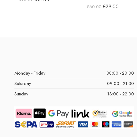
5 üzerinden
€
39.00
€
60.00
5.00
oy aldı
Monday - Friday
08:00 - 20:00
Saturday
09:00 - 21:00
Sunday
13:00 - 22:00