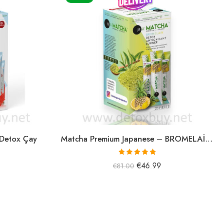
 Detox Çay
Matcha Premium Japanese – BROMELAİN & Limon Detox Çay
5 üzerinden
€
46.99
€
81.00
5.00
oy aldı