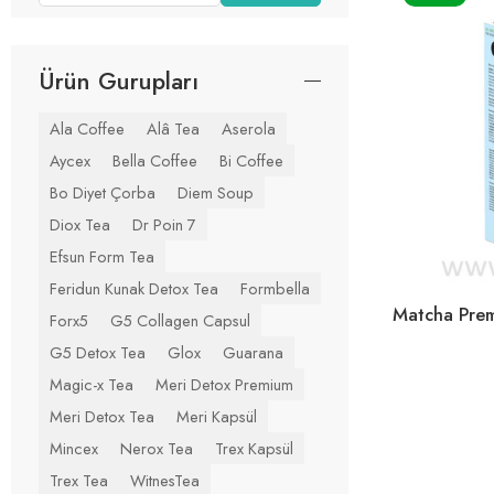
Ürün Gurupları
Ala Coffee
Alâ Tea
Aserola
Aycex
Bella Coffee
Bi Coffee
Bo Diyet Çorba
Diem Soup
Diox Tea
Dr Poin 7
Efsun Form Tea
Feridun Kunak Detox Tea
Formbella
Forx5
G5 Collagen Capsul
G5 Detox Tea
Glox
Guarana
Magic-x Tea
Meri Detox Premium
Meri Detox Tea
Meri Kapsül
Mincex
Nerox Tea
Trex Kapsül
Trex Tea
WitnesTea