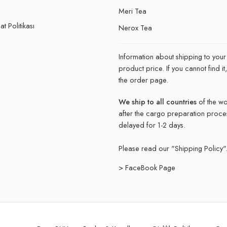
e
Meri Tea
t Politikası
Nerox Tea
Information about shipping to your
product price. If you cannot find 
the order page.
We ship to all countries
of the wo
after the cargo preparation proce
delayed for 1-2 days.
Please read our "
Shipping Policy"
> FaceBook Page