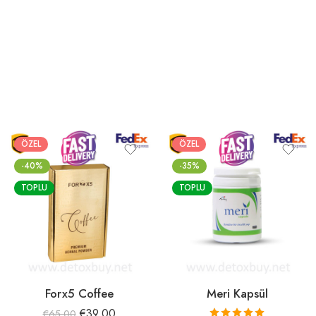
ÖZEL
ÖZEL
-40%
-35%
TOPLU
TOPLU
Forx5 Coffee
Meri Kapsül
€
39.00
€
65.00