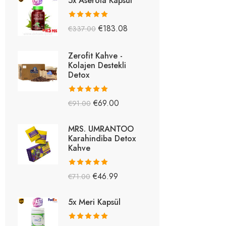
5x Aserola Kapsül
5 üzerinden
€
183.08
€
337.00
5.26
oy aldı
Zerofit Kahve -
Kolajen Destekli
Detox
5 üzerinden
€
69.00
€
91.00
5.15
oy aldı
MRS. UMRANTOO
Karahindiba Detox
Kahve
5 üzerinden
€
46.99
€
71.00
5.08
oy aldı
5x Meri Kapsül