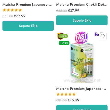
Matcha Premium Japanese Detox Çay – Çilek Aromalı
Matcha Premium Çilekli Detox Çay
€
37.99
€
65.00
5 üzerinden
€
37.99
€
65.00
Sepete Ekle
5.00
oy aldı
Sepete Ekle
-42%
TOPLU
Matcha Premium Japanese – BROMELAİN & Limon Detox Çay
5 üzerinden
€
46.99
€
81.00
5.00
oy aldı
Sepete Ekle