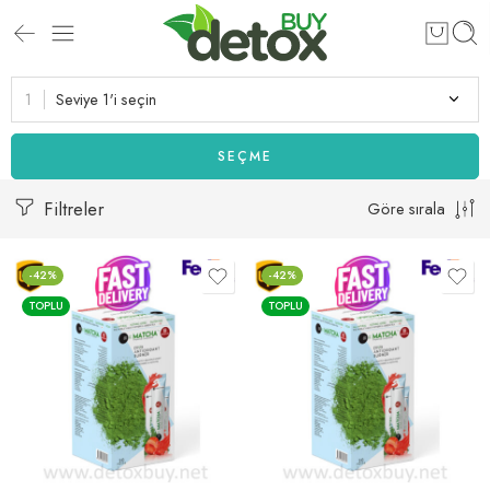
Seviye 1'i seçin
SEÇME
Filtreler
Göre sırala
-42%
-42%
TOPLU
TOPLU