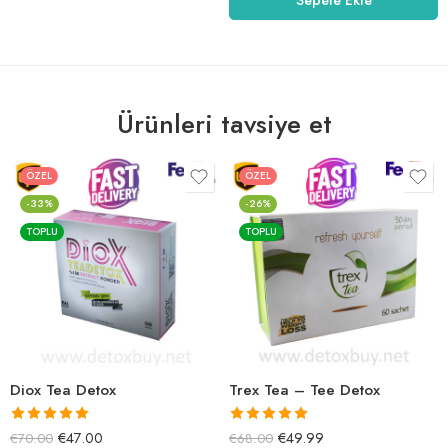
Ürünleri tavsiye et
ÖZEL
ÖZEL
-33%
-26%
TOPLU
TOPLU
Diox Tea Detox
Trex Tea – Tee Detox
5 üzerinden
5 üzerinden
€
47.00
€
49.99
€
70.00
€
68.00
5.00
oy aldı
5.00
oy aldı