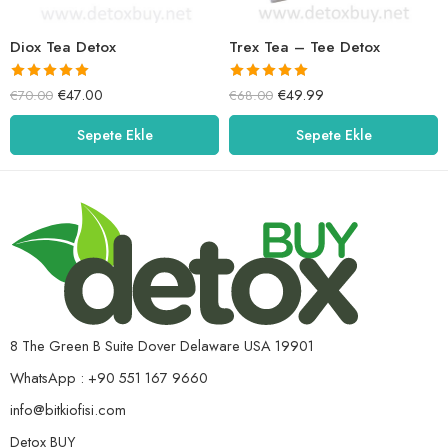
Diox Tea Detox
Trex Tea – Tee Detox
5 üzerinden
5 üzerinden
€
47.00
€
49.99
€
70.00
€
68.00
5.00
oy aldı
5.00
oy aldı
Sepete Ekle
Sepete Ekle
8 The Green B Suite Dover Delaware USA 19901
WhatsApp : +90 551 167 9660
info@bitkiofisi.com
Detox BUY