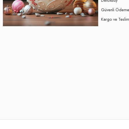
DetoxBuy
Güvenli Ödem
Kargo ve Teslima