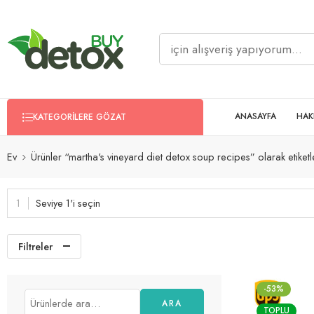
ANASAYFA
HAK
KATEGORILERE GÖZAT
Ev
Ürünler “martha's vineyard diet detox soup recipes” olarak etiketl
Seviye 1'i seçin
Filtreler
-53%
ARA
TOPLU