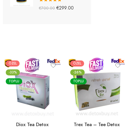
5 üzerinden
€
299.00
€
700.00
5.03
oy aldı
ÖZEL
ÖZEL
-33%
-26%
TOPLU
TOPLU
Diox Tea Detox
Trex Tea – Tee Detox