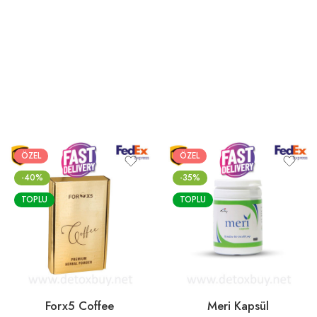
ÖZEL
ÖZEL
-40%
-35%
TOPLU
TOPLU
Forx5 Coffee
Meri Kapsül