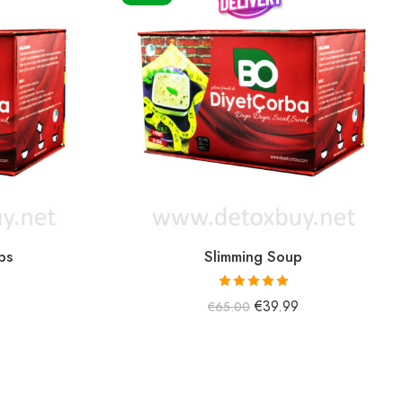
ps
Slimming Soup
5 üzerinden
€
39.99
€
65.00
5.00
oy aldı