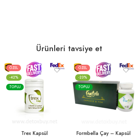
Ürünleri tavsiye et
ÖZEL
ÖZEL
-42%
-23%
TOPLU
TOPLU
Trex Kapsül
Formbella Çay – Kapsül