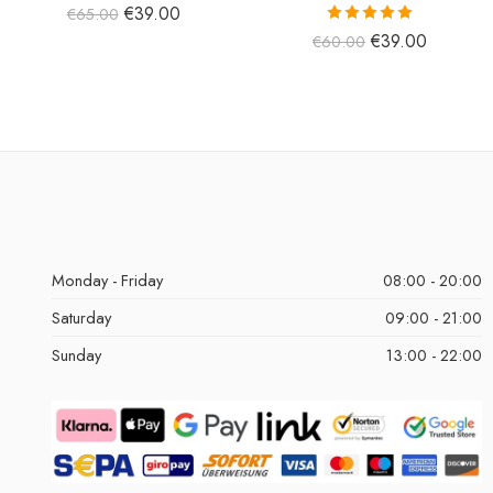
€
39.00
€
65.00
5 üzerinden
€
39.00
€
60.00
5.00
oy aldı
Monday - Friday
08:00 - 20:00
Saturday
09:00 - 21:00
Sunday
13:00 - 22:00