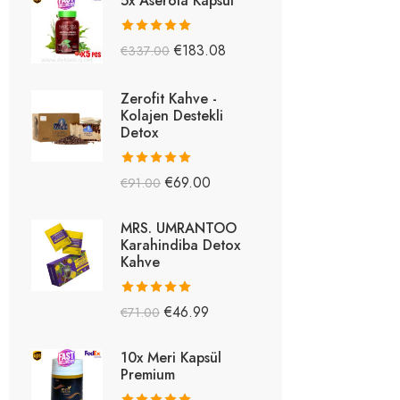
5x Aserola Kapsül
5 üzerinden
€
183.08
€
337.00
5.26
oy aldı
Zerofit Kahve -
Kolajen Destekli
Detox
5 üzerinden
€
69.00
€
91.00
5.15
oy aldı
MRS. UMRANTOO
Karahindiba Detox
Kahve
5 üzerinden
€
46.99
€
71.00
5.08
oy aldı
10x Meri Kapsül
Premium