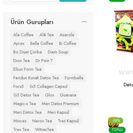
Ürün Gurupları
Ala Coffee
Alâ Tea
Aserola
Aycex
Bella Coffee
Bi Coffee
Bo Diyet Çorba
Diem Soup
Diox Tea
Dr Poin 7
Efsun Form Tea
Feridun Kunak Detox Tea
Formbella
Det
Forx5
G5 Collagen Capsul
G5 Detox Tea
Glox
Guarana
Magic-x Tea
Meri Detox Premium
Meri Detox Tea
Meri Kapsül
Mincex
Nerox Tea
Trex Kapsül
-38%
Trex Tea
WitnesTea
TOPLU