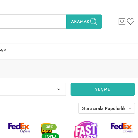
ARAMAK
kçe
SEÇME
Göre sırala
Popülerlik
-38%
TOPLU