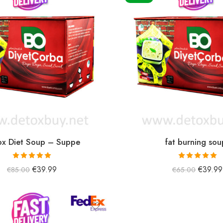
ox Diet Soup – Suppe
fat burning sou
5 üzerinden
5 üzerinden
€
39.99
€
39.99
€
85.00
€
65.00
5.00
oy aldı
5.00
oy aldı