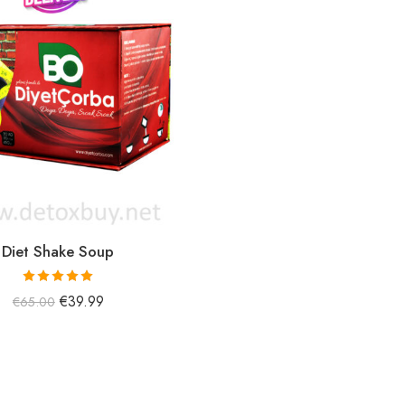
Diet Shake Soup
5 üzerinden
€
39.99
€
65.00
5.00
oy aldı