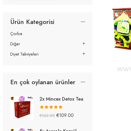
Ürün Kategorisi
Çorba
Diğer
Diyet Takviyeleri
En çok oylanan ürünler
2x Mincex Detox Tea
5 üzerinden
€
109.00
€
162.00
5.38
oy aldı