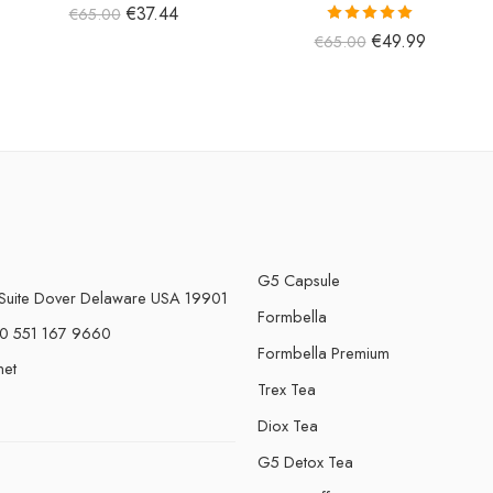
€
37.44
€
65.00
5 üzerinden
€
49.99
€
65.00
5.00
oy aldı
G5 Capsule
Suite Dover Delaware USA 19901
Formbella
0 551 167 9660
Formbella Premium
net
Trex Tea
Diox Tea
G5 Detox Tea