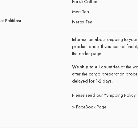
Forx5 Coffee
e
Meri Tea
t Politikası
Nerox Tea
Information about shipping to your
product price. If you cannot find 
the order page.
We ship to all countries
of the wo
after the cargo preparation proce
delayed for 1-2 days.
Please read our "
Shipping Policy"
> FaceBook Page