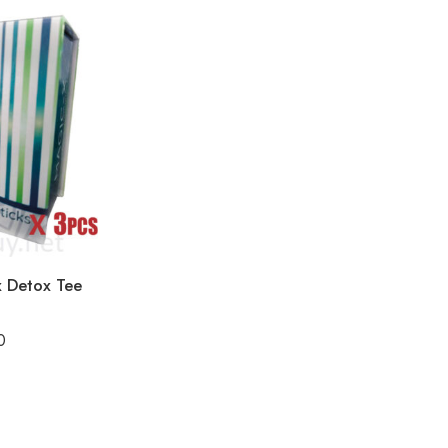
x Detox Tee
0