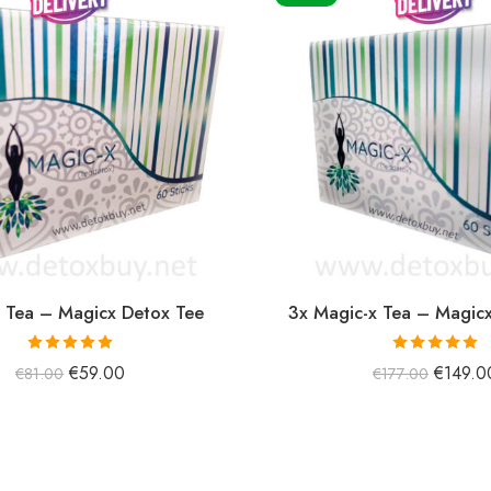
 Tea – Magicx Detox Tee
3x Magic-x Tea – Magic
5 üzerinden
5 üzerinden
€
59.00
€
149.0
€
81.00
€
177.00
5.00
oy aldı
5.00
oy aldı