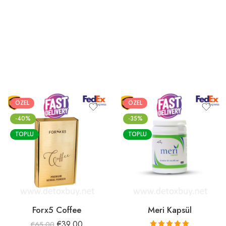
ÖZEL
ÖZEL
-40%
-35%
TOPLU
TOPLU
Forx5 Coffee
Meri Kapsül
€
39.00
€
65.00