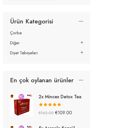
Ürün Kategorisi
Çorba
Diğer
Diyet Takviyeleri
En çok oylanan ürünler
2x Mincex Detox Tea
5 üzerinden
€
109.00
€
162.00
5.38
oy aldı