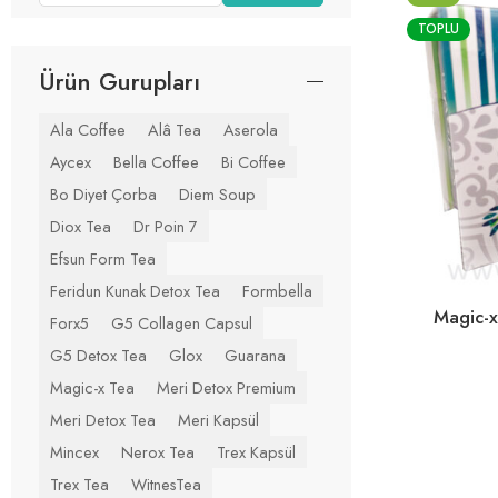
TOPLU
Ürün Gurupları
Ala Coffee
Alâ Tea
Aserola
Aycex
Bella Coffee
Bi Coffee
Bo Diyet Çorba
Diem Soup
Diox Tea
Dr Poin 7
Efsun Form Tea
Feridun Kunak Detox Tea
Formbella
Magic-x
Forx5
G5 Collagen Capsul
G5 Detox Tea
Glox
Guarana
Magic-x Tea
Meri Detox Premium
Meri Detox Tea
Meri Kapsül
Mincex
Nerox Tea
Trex Kapsül
Trex Tea
WitnesTea