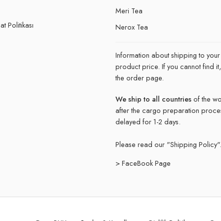
e
Meri Tea
t Politikası
Nerox Tea
Information about shipping to your
product price. If you cannot find 
the order page.
We ship to all countries
of the wo
after the cargo preparation proce
delayed for 1-2 days.
Please read our "
Shipping Policy"
> FaceBook Page