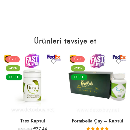
Ürünleri tavsiye et
ÖZEL
ÖZEL
-42%
-23%
TOPLU
TOPLU
Trex Kapsül
Formbella Çay – Kapsül
€
37.44
€
65.00