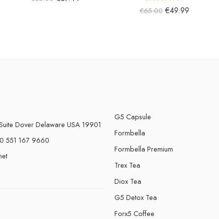
5 üzerinden
€
49.99
€
65.00
5.00
oy aldı
G5 Capsule
Suite Dover Delaware USA 19901
Formbella
0 551 167 9660
Formbella Premium
net
Trex Tea
Diox Tea
G5 Detox Tea
Forx5 Coffee