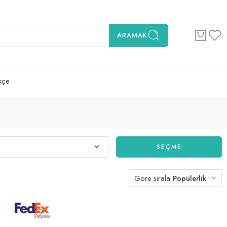
ARAMAK
kçe
SEÇME
Göre sırala
Popülerlik