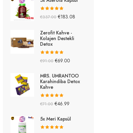
5x Aserola Kapsül
5 üzerinden
€
183.08
€
337.00
5.26
oy aldı
Zerofit Kahve -
Kolajen Destekli
Detox
5 üzerinden
€
69.00
€
91.00
5.15
oy aldı
MRS. UMRANTOO
Karahindiba Detox
Kahve
5 üzerinden
€
46.99
€
71.00
5.08
oy aldı
5x Meri Kapsül