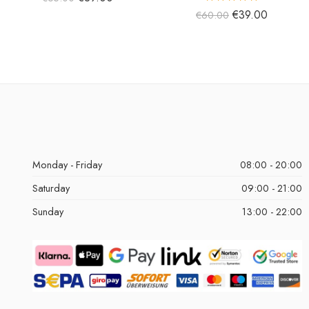
5 üzerinden
€
39.00
€
60.00
5.00
oy aldı
Monday - Friday
08:00 - 20:00
Saturday
09:00 - 21:00
Sunday
13:00 - 22:00