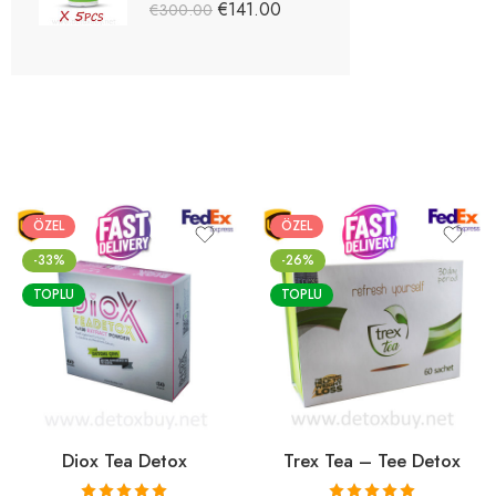
5 üzerinden
€
141.00
€
300.00
5.03
oy aldı
ÖZEL
ÖZEL
-33%
-26%
TOPLU
TOPLU
Diox Tea Detox
Trex Tea – Tee Detox