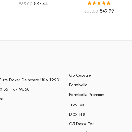
€
37.44
€
65.00
5 üzerinden
€
49.99
€
65.00
5.00
oy aldı
G5 Capsule
Suite Dover Delaware USA 19901
Formbella
0 551 167 9660
Formbella Premium
net
Trex Tea
Diox Tea
G5 Detox Tea