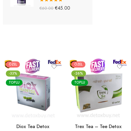
5 üzerinden
€
45.00
€
60.00
5.03
oy aldı
ÖZEL
ÖZEL
-33%
-26%
TOPLU
TOPLU
Diox Tea Detox
Trex Tea – Tee Detox