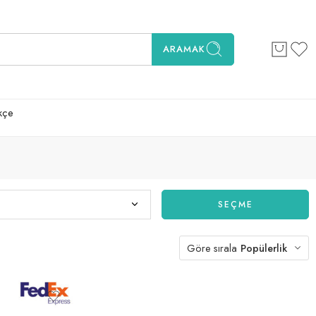
ARAMAK
kçe
SEÇME
Göre sırala
Popülerlik