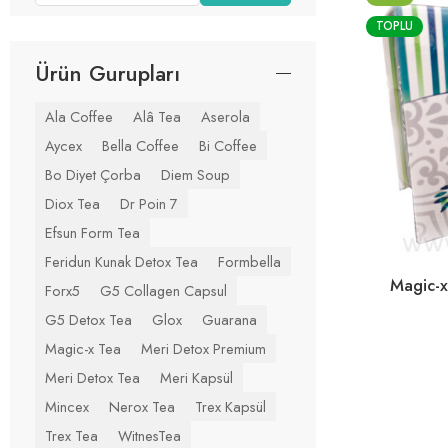
TOPLU
Ürün Gurupları
Ala Coffee
Alâ Tea
Aserola
Aycex
Bella Coffee
Bi Coffee
Bo Diyet Çorba
Diem Soup
Diox Tea
Dr Poin 7
Efsun Form Tea
Feridun Kunak Detox Tea
Formbella
Magic-x
Forx5
G5 Collagen Capsul
G5 Detox Tea
Glox
Guarana
Magic-x Tea
Meri Detox Premium
Meri Detox Tea
Meri Kapsül
Mincex
Nerox Tea
Trex Kapsül
Trex Tea
WitnesTea