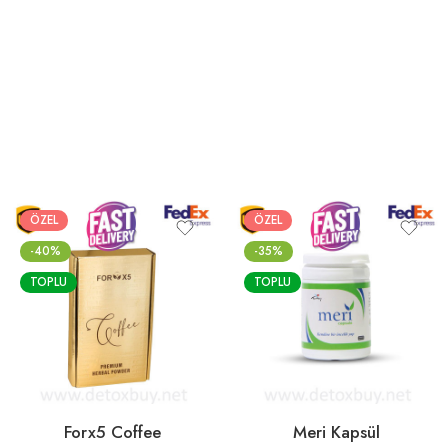
ÖZEL
ÖZEL
-40%
-35%
TOPLU
TOPLU
Forx5 Coffee
Meri Kapsül