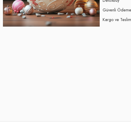
DetoxBuy
Güvenli Ödem
Kargo ve Teslima