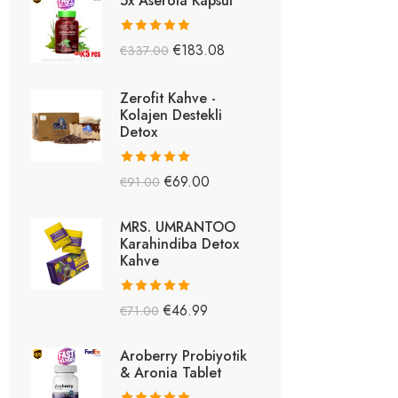
5x Aserola Kapsül
5 üzerinden
€
183.08
€
337.00
5.26
oy aldı
Zerofit Kahve -
Kolajen Destekli
Detox
5 üzerinden
€
69.00
€
91.00
5.15
oy aldı
MRS. UMRANTOO
Karahindiba Detox
Kahve
5 üzerinden
€
46.99
€
71.00
5.08
oy aldı
Aroberry Probiyotik
& Aronia Tablet