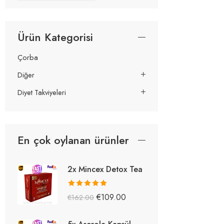
Ürün Kategorisi
Çorba
Diğer
Diyet Takviyeleri
En çok oylanan ürünler
2x Mincex Detox Tea
5 üzerinden
€
109.00
€
162.00
5.38
oy aldı