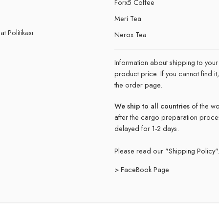
Forx5 Coffee
e
Meri Tea
t Politikası
Nerox Tea
Information about shipping to your
product price. If you cannot find 
the order page.
We ship to all countries
of the wo
after the cargo preparation proce
delayed for 1-2 days.
Please read our "
Shipping Policy"
> FaceBook Page