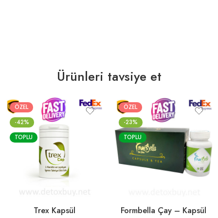
Ürünleri tavsiye et
ÖZEL
ÖZEL
-42%
-23%
TOPLU
TOPLU
Trex Kapsül
Formbella Çay – Kapsül