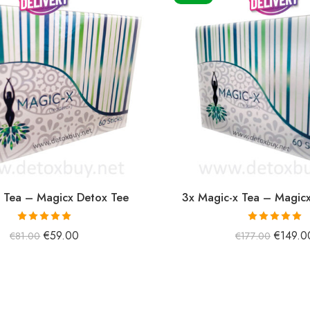
 Tea – Magicx Detox Tee
3x Magic-x Tea – Magic
5 üzerinden
5 üzerinden
€
59.00
€
149.0
€
81.00
€
177.00
5.00
oy aldı
5.00
oy aldı