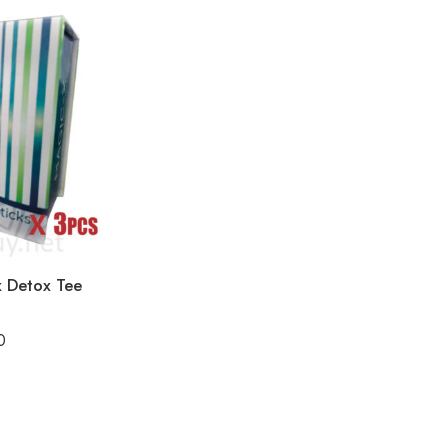
x Detox Tee
0