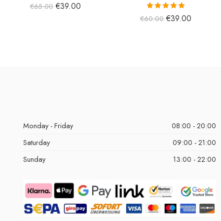
€
39.00
€
65.00
5 üzerinden
€
39.00
€
60.00
5.00
oy aldı
Monday - Friday
08:00 - 20:00
Saturday
09:00 - 21:00
Sunday
13:00 - 22:00