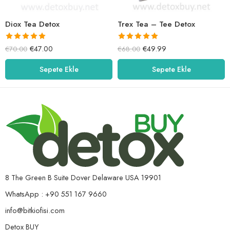
Diox Tea Detox
Trex Tea – Tee Detox
5 üzerinden
5 üzerinden
€
47.00
€
49.99
€
70.00
€
68.00
5.00
oy aldı
5.00
oy aldı
Sepete Ekle
Sepete Ekle
8 The Green B Suite Dover Delaware USA 19901
WhatsApp : +90 551 167 9660
info@bitkiofisi.com
Detox BUY