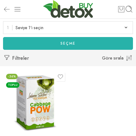
Seviye 1'i seçin
SEÇME
Filtreler
Göre sırala
-36%
TOPLU