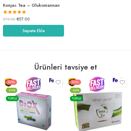
Konjac Tea – Glukomannan
5 üzerinden
€
57.00
€
79.00
5.00
oy aldı
Sepete Ekle
Ürünleri tavsiye et
ÖZEL
ÖZEL
-33%
-26%
TOPLU
TOPLU