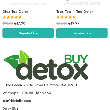
Diox Tea Detox
Trex Tea – Tee Detox
5 üzerinden
5 üzerinden
€
47.00
€
49.99
€
70.00
€
68.00
5.00
oy aldı
5.00
oy aldı
Sepete Ekle
Sepete Ekle
8 The Green B Suite Dover Delaware USA 19901
WhatsApp : +90 551 167 9660
info@bitkiofisi.com
Detox BUY