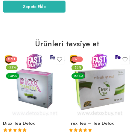
5.00
oy aldı
Sepete Ekle
Ürünleri tavsiye et
ÖZEL
ÖZEL
-33%
-26%
TOPLU
TOPLU
Diox Tea Detox
Trex Tea – Tee Detox