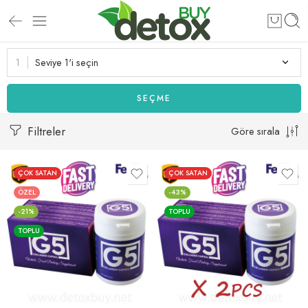
Seviye 1'i seçin
SEÇME
Filtreler
Göre sırala
ÇOK SATAN
ÇOK SATAN
ÖZEL
-43%
-21%
TOPLU
TOPLU