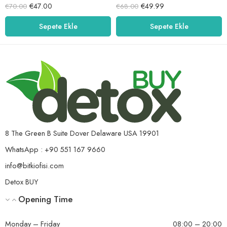
5 üzerinden
5 üzerinden
€
47.00
€
49.99
€
70.00
€
68.00
5.00
oy aldı
5.00
oy aldı
Sepete Ekle
Sepete Ekle
8 The Green B Suite Dover Delaware USA 19901
WhatsApp : +90 551 167 9660
info@bitkiofisi.com
Detox BUY
Opening Time
Monday – Friday
08:00 – 20:00