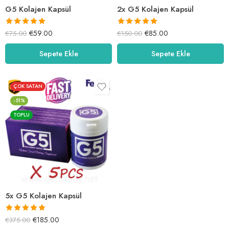
G5 Kolajen Kapsül
2x G5 Kolajen Kapsül
5 üzerinden
5 üzerinden
€
59.00
€
85.00
€
75.00
€
150.00
5.00
oy aldı
5.00
oy aldı
Sepete Ekle
Sepete Ekle
ÇOK SATAN
-51%
TOPLU
5x G5 Kolajen Kapsül
5 üzerinden
€
185.00
€
375.00