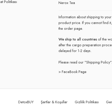
t Politikası
Nerox Tea
Information about shipping to your
product price. If you cannot find 
the order page.
We ship to all countries
of the wo
after the cargo preparation proce
delayed for 1-2 days.
Please read our "
Shipping Policy"
> FaceBook Page
DetoxBUY
Şartlar & Koşullar
Gizlilik Politikası
Ger