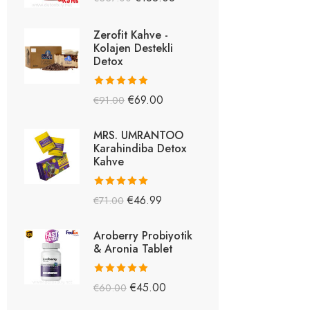
5.26
oy aldı
Zerofit Kahve -
Kolajen Destekli
Detox
5 üzerinden
€
69.00
€
91.00
5.15
oy aldı
MRS. UMRANTOO
Karahindiba Detox
Kahve
5 üzerinden
€
46.99
€
71.00
5.08
oy aldı
Aroberry Probiyotik
& Aronia Tablet
5 üzerinden
€
45.00
€
60.00
5.03
oy aldı