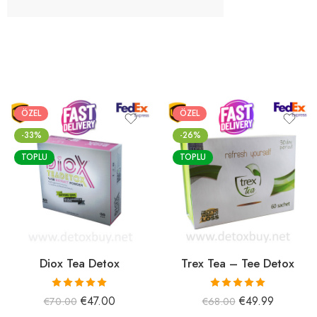
ÖZEL
ÖZEL
-33%
-26%
TOPLU
TOPLU
Diox Tea Detox
Trex Tea – Tee Detox
5 üzerinden
5 üzerinden
€
47.00
€
49.99
€
70.00
€
68.00
5.00
oy aldı
5.00
oy aldı