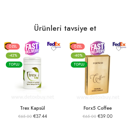
Ürünleri tavsiye et
ÖZEL
ÖZEL
-42%
-40%
TOPLU
TOPLU
Trex Kapsül
Forx5 Coffee
€
37.44
€
39.00
€
65.00
€
65.00