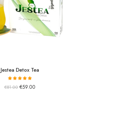
Jestea Detox Tea
5 üzerinden
€
59.00
€
81.00
5.00
oy aldı