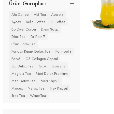
Ürün Gurupları
Ala Coffee
Alâ Tea
Aserola
Aycex
Bella Coffee
Bi Coffee
Bo Diyet Çorba
Diem Soup
Diox Tea
Dr Poin 7
Efsun Form Tea
Feridun Kunak Detox Tea
Formbella
Forx5
G5 Collagen Capsul
G5 Detox Tea
Glox
Guarana
Magic-x Tea
Meri Detox Premium
Meri Detox Tea
Meri Kapsül
Mincex
Nerox Tea
Trex Kapsül
Trex Tea
WitnesTea