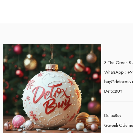
8 The Green B 
WhatsApp : +9
buy@detoxbuy.
DetoxBUY
DetoxBuy
Güvenli Ödem