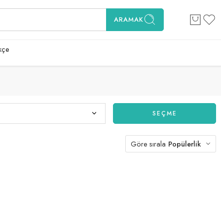
ARAMAK
kçe
SEÇME
Göre sırala
Popülerlik