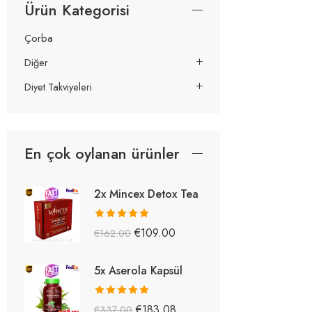
Ürün Kategorisi
Çorba
Diğer
Diyet Takviyeleri
En çok oylanan ürünler
2x Mincex Detox Tea
5 üzerinden
€
109.00
€
162.00
5.38
oy aldı
5x Aserola Kapsül
5 üzerinden
€
183.08
€
337.00