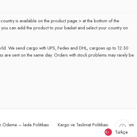
 country is available on the product page > at the bottom of the
it, you can add the product to your basket and select your country on
rld. We send cargo with UPS, Fedex and DHL, cargoes up to 12:30
ss are sent on the same day. Orders with stock problems may rarely be
.
i Ödeme – İade Politikası
Kargo ve Teslimat Politikası
Hesabım
Türkçe
Türkçe