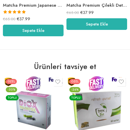
Matcha Premium Japanese Detox Çay – Çilek Aromalı
Matcha Premium Çilekli Detox Çay
€
37.99
€
65.00
5 üzerinden
€
37.99
€
65.00
Sepete Ekle
5.00
oy aldı
Sepete Ekle
Ürünleri tavsiye et
ÖZEL
ÖZEL
-33%
-26%
TOPLU
TOPLU