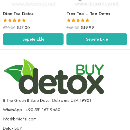
Diox Tea Detox
Trex Tea – Tee Detox
5 üzerinden
5 üzerinden
€
47.00
€
49.99
€
70.00
€
68.00
5.00
oy aldı
5.00
oy aldı
Sepete Ekle
Sepete Ekle
8 The Green B Suite Dover Delaware USA 19901
WhatsApp : +90 551 167 9660
info@bitkiofisi.com
Detox BUY