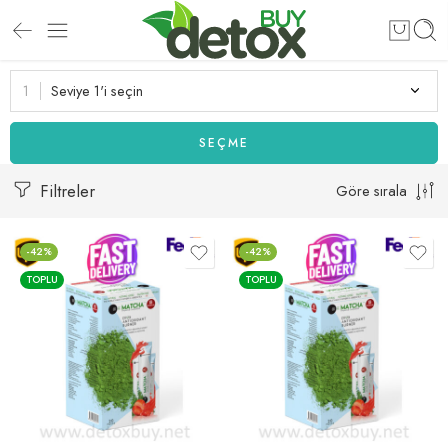
Seviye 1'i seçin
SEÇME
Filtreler
Göre sırala
-42%
-42%
TOPLU
TOPLU