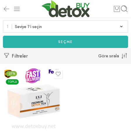
Seviye 1'i seçin
SEÇME
Filtreler
Göre sırala
-27%
TOPLU