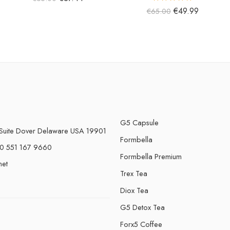
5 üzerinden
€
49.99
€
65.00
5.00
oy aldı
G5 Capsule
Suite Dover Delaware USA 19901
Formbella
0 551 167 9660
Formbella Premium
net
Trex Tea
Diox Tea
G5 Detox Tea
Forx5 Coffee