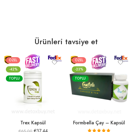
Ürünleri tavsiye et
ÖZEL
ÖZEL
-42%
-23%
TOPLU
TOPLU
Trex Kapsül
Formbella Çay – Kapsül
€
37.44
€
65.00