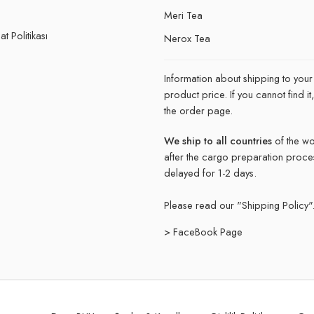
e
Meri Tea
t Politikası
Nerox Tea
Information about shipping to your
product price. If you cannot find 
the order page.
We ship to all countries
of the wo
after the cargo preparation proce
delayed for 1-2 days.
Please read our "
Shipping Policy"
> FaceBook Page