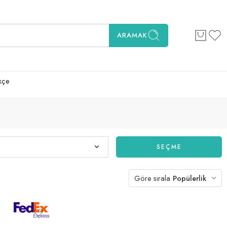
ARAMAK
kçe
SEÇME
Göre sırala
Popülerlik