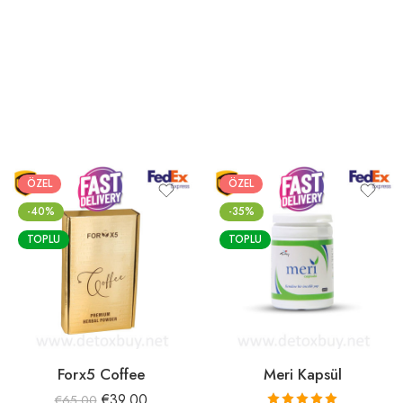
ÖZEL
ÖZEL
-40%
-35%
TOPLU
TOPLU
Forx5 Coffee
Meri Kapsül
€
39.00
€
65.00