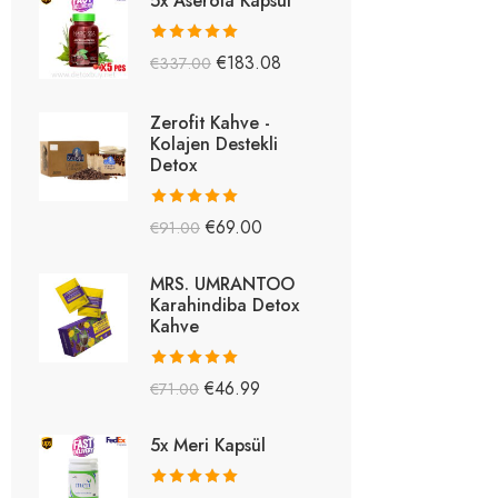
5x Aserola Kapsül
5 üzerinden
€
183.08
€
337.00
5.26
oy aldı
Zerofit Kahve -
Kolajen Destekli
Detox
5 üzerinden
€
69.00
€
91.00
5.15
oy aldı
MRS. UMRANTOO
Karahindiba Detox
Kahve
5 üzerinden
€
46.99
€
71.00
5.08
oy aldı
5x Meri Kapsül