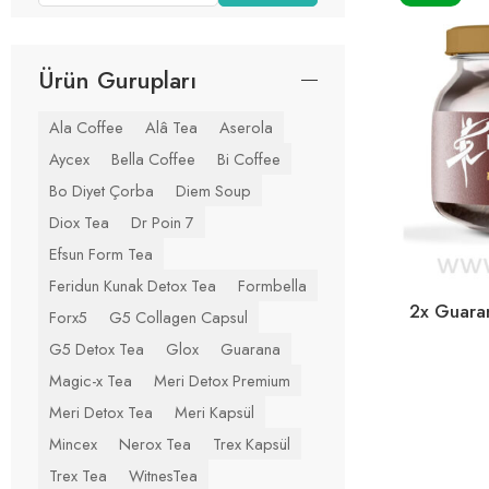
Ürün Gurupları
Ala Coffee
Alâ Tea
Aserola
Aycex
Bella Coffee
Bi Coffee
Bo Diyet Çorba
Diem Soup
Diox Tea
Dr Poin 7
Efsun Form Tea
Feridun Kunak Detox Tea
Formbella
2x Guara
Forx5
G5 Collagen Capsul
G5 Detox Tea
Glox
Guarana
Magic-x Tea
Meri Detox Premium
Meri Detox Tea
Meri Kapsül
Mincex
Nerox Tea
Trex Kapsül
Trex Tea
WitnesTea