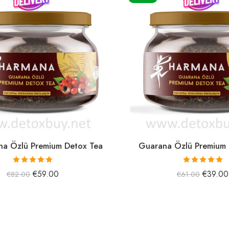
na Özlü Premium Detox Tea
Guarana Özlü Premium 
5 üzerinden
5 üzerinden
€
59.00
€
39.00
€
82.00
€
61.00
5.00
oy aldı
5.00
oy aldı