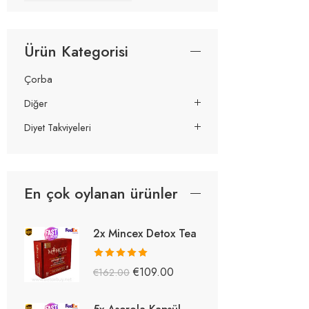
Ürün Kategorisi
Çorba
Diğer
Diyet Takviyeleri
En çok oylanan ürünler
2x Mincex Detox Tea
5 üzerinden
€
109.00
€
162.00
5.38
oy aldı