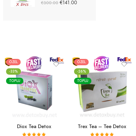
5 üzerinden
€
141.00
€
300.00
5.03
oy aldı
ÖZEL
ÖZEL
-33%
-26%
TOPLU
TOPLU
Diox Tea Detox
Trex Tea – Tee Detox