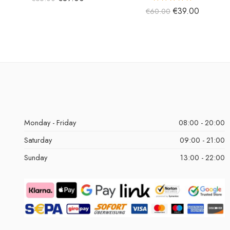
5 üzerinden
€
39.00
€
60.00
5.00
oy aldı
Monday - Friday
08:00 - 20:00
Saturday
09:00 - 21:00
Sunday
13:00 - 22:00