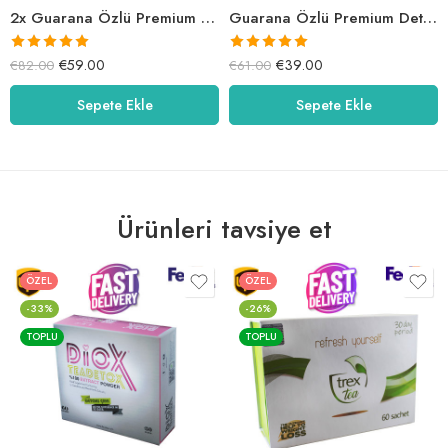
2x Guarana Özlü Premium Detox Tea
Guarana Özlü Premium Detox Tea
5 üzerinden
5 üzerinden
€
59.00
€
39.00
€
82.00
€
61.00
5.00
oy aldı
5.00
oy aldı
Sepete Ekle
Sepete Ekle
Ürünleri tavsiye et
ÖZEL
ÖZEL
-33%
-26%
TOPLU
TOPLU