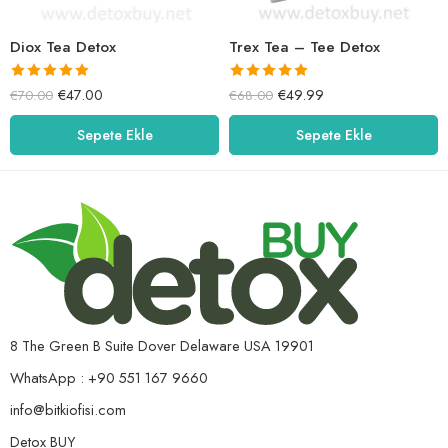
Diox Tea Detox
Trex Tea – Tee Detox
5 üzerinden
5 üzerinden
€
47.00
€
49.99
€
70.00
€
68.00
5.00
oy aldı
5.00
oy aldı
Sepete Ekle
Sepete Ekle
8 The Green B Suite Dover Delaware USA 19901
WhatsApp : +90 551 167 9660
info@bitkiofisi.com
Detox BUY