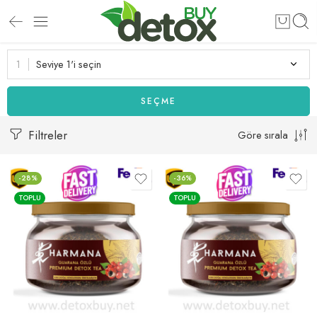
Seviye 1'i seçin
SEÇME
Filtreler
Göre sırala
-28%
-36%
TOPLU
TOPLU