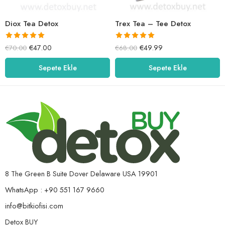
Diox Tea Detox
Trex Tea – Tee Detox
5 üzerinden
5 üzerinden
€
47.00
€
49.99
€
70.00
€
68.00
5.00
oy aldı
5.00
oy aldı
Sepete Ekle
Sepete Ekle
8 The Green B Suite Dover Delaware USA 19901
WhatsApp : +90 551 167 9660
info@bitkiofisi.com
Detox BUY