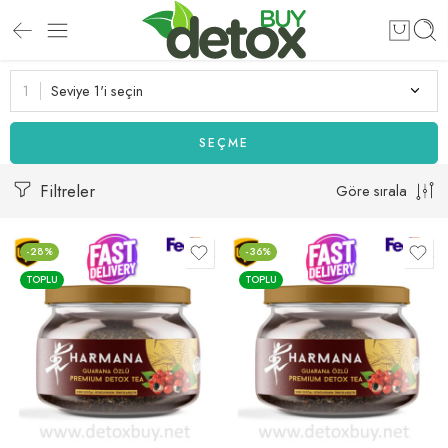
Seviye 1'i seçin
SEÇME
Filtreler
Göre sırala
-28%
-36%
TOPLU
TOPLU