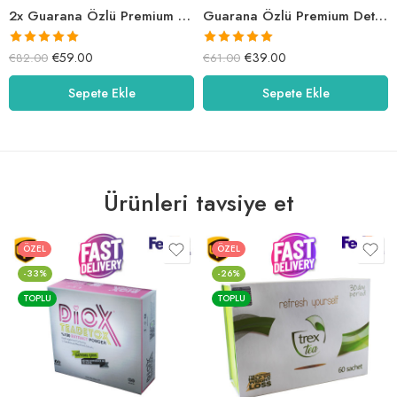
2x Guarana Özlü Premium Detox Tea
Guarana Özlü Premium Detox Tea
5 üzerinden
5 üzerinden
€
59.00
€
39.00
€
82.00
€
61.00
5.00
oy aldı
5.00
oy aldı
Sepete Ekle
Sepete Ekle
Ürünleri tavsiye et
ÖZEL
ÖZEL
-33%
-26%
TOPLU
TOPLU