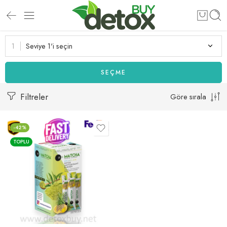
Seviye 1'i seçin
SEÇME
Filtreler
Göre sırala
-42%
TOPLU