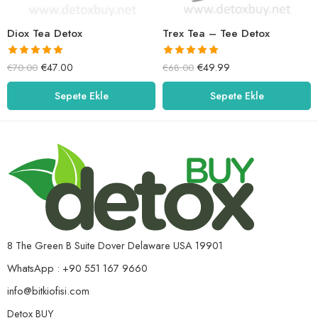
Diox Tea Detox
Trex Tea – Tee Detox
5 üzerinden
5 üzerinden
€
47.00
€
49.99
€
70.00
€
68.00
5.00
oy aldı
5.00
oy aldı
Sepete Ekle
Sepete Ekle
8 The Green B Suite Dover Delaware USA 19901
WhatsApp : +90 551 167 9660
info@bitkiofisi.com
Detox BUY