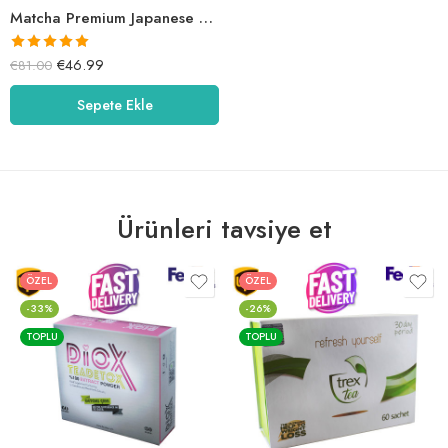
Matcha Premium Japanese – BROMELAİN & Limon Detox Çay
5 üzerinden
€
46.99
€
81.00
5.00
oy aldı
Sepete Ekle
Ürünleri tavsiye et
ÖZEL
ÖZEL
-33%
-26%
TOPLU
TOPLU