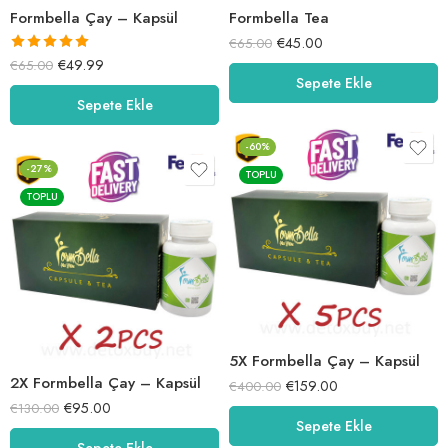
Formbella Çay – Kapsül
Formbella Tea
€
45.00
€
65.00
5 üzerinden
€
49.99
€
65.00
Sepete Ekle
5.00
oy aldı
Sepete Ekle
-60%
-27%
TOPLU
TOPLU
5X Formbella Çay – Kapsül
2X Formbella Çay – Kapsül
€
159.00
€
400.00
€
95.00
€
130.00
Sepete Ekle
Sepete Ekle