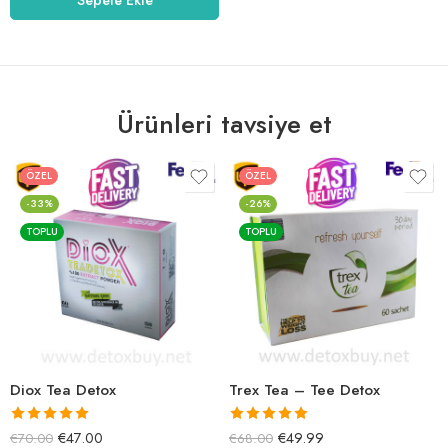
Ürünleri tavsiye et
ÖZEL
ÖZEL
-33%
-26%
TOPLU
TOPLU
Diox Tea Detox
Trex Tea – Tee Detox
5 üzerinden
5 üzerinden
€
47.00
€
49.99
€
70.00
€
68.00
5.00
oy aldı
5.00
oy aldı