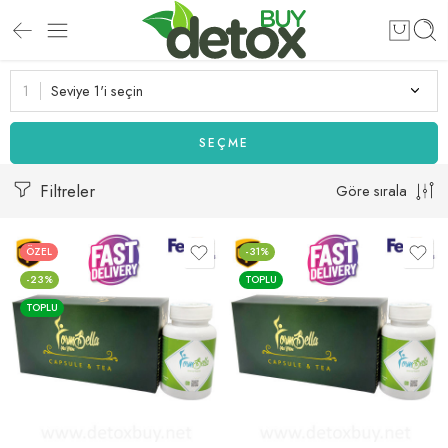
Seviye 1'i seçin
SEÇME
Filtreler
Göre sırala
ÖZEL
-31%
-23%
TOPLU
TOPLU