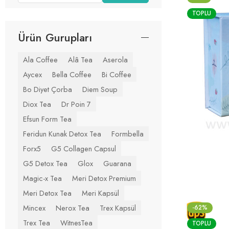
TOPLU
Ürün Gurupları
Ala Coffee
Alâ Tea
Aserola
Aycex
Bella Coffee
Bi Coffee
Bo Diyet Çorba
Diem Soup
Diox Tea
Dr Poin 7
Efsun Form Tea
Feridun Kunak Detox Tea
Formbella
Forx5
G5 Collagen Capsul
G5 Detox Tea
Glox
Guarana
Magic-x Tea
Meri Detox Premium
Meri Detox Tea
Meri Kapsül
Mincex
Nerox Tea
Trex Kapsül
-62%
Trex Tea
WitnesTea
TOPLU