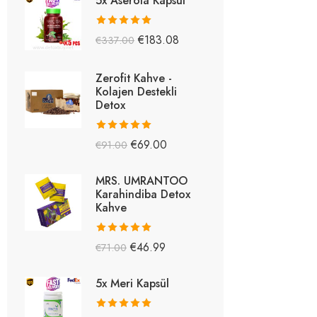
5x Aserola Kapsül
5 üzerinden
€
183.08
€
337.00
5.26
oy aldı
Zerofit Kahve -
Kolajen Destekli
Detox
5 üzerinden
€
69.00
€
91.00
5.15
oy aldı
MRS. UMRANTOO
Karahindiba Detox
Kahve
5 üzerinden
€
46.99
€
71.00
5.08
oy aldı
5x Meri Kapsül