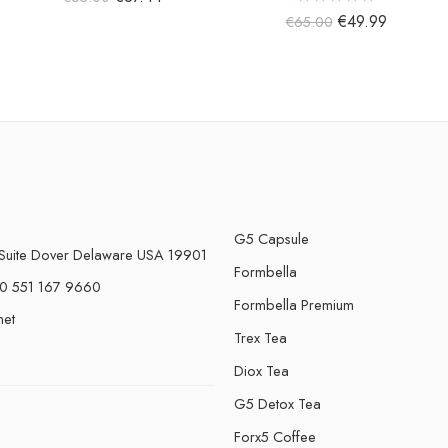
5 üzerinden
€
49.99
€
65.00
5.00
oy aldı
G5 Capsule
Suite Dover Delaware USA 19901
Formbella
0 551 167 9660
Formbella Premium
net
Trex Tea
Diox Tea
G5 Detox Tea
Forx5 Coffee