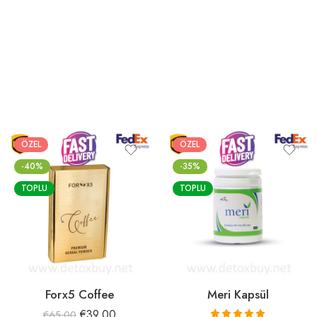
ÖZEL
ÖZEL
-40%
-35%
TOPLU
TOPLU
Forx5 Coffee
Meri Kapsül
€
39.00
€
65.00