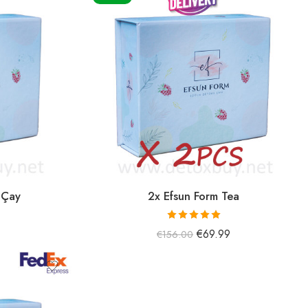
 Çay
2x Efsun Form Tea
5 üzerinden
€
69.99
€
156.00
5.00
oy aldı