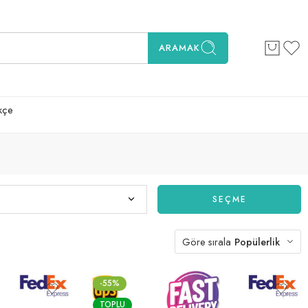
ARAMAK
kçe
SEÇME
Göre sırala
Popülerlik
-55%
TOPLU