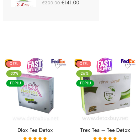
5 üzerinden
€
141.00
€
300.00
5.03
oy aldı
ÖZEL
ÖZEL
-33%
-26%
TOPLU
TOPLU
Diox Tea Detox
Trex Tea – Tee Detox