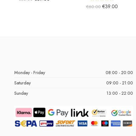
5 üzerinden
€
39.00
€
60.00
5.00
oy aldı
Monday - Friday
08:00 - 20:00
Saturday
09:00 - 21:00
Sunday
13:00 - 22:00