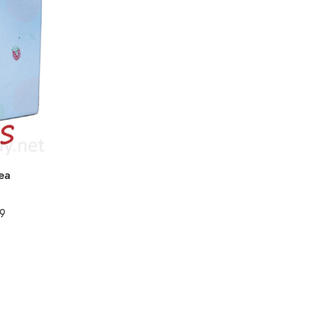
ea
99