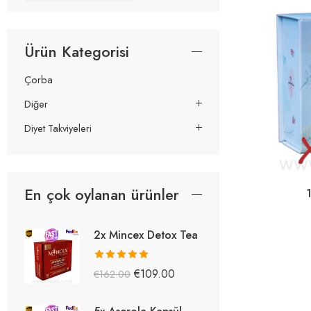
Ürün Kategorisi
Çorba
Diğer
Diyet Takviyeleri
En çok oylanan ürünler
2x Mincex Detox Tea
5 üzerinden
€
109.00
€
162.00
5.38
oy aldı