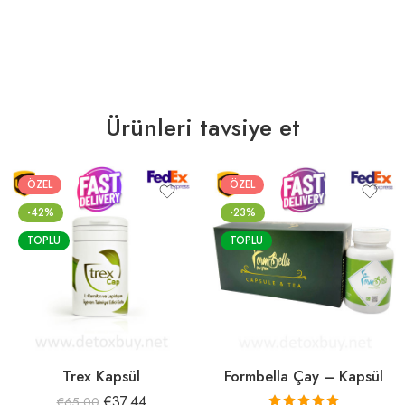
Ürünleri tavsiye et
ÖZEL
ÖZEL
-42%
-23%
TOPLU
TOPLU
Trex Kapsül
Formbella Çay – Kapsül
€
37.44
€
65.00