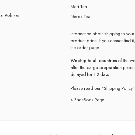
e
Meri Tea
t Politikası
Nerox Tea
Information about shipping to your
product price. If you cannot find 
the order page.
We ship to all countries
of the wo
after the cargo preparation proce
delayed for 1-2 days.
Please read our "
Shipping Policy"
> FaceBook Page