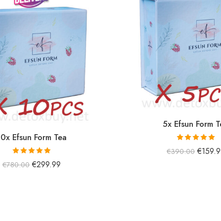
5x Efsun Form T
10x Efsun Form Tea
5 üzerinden
€
159.
€
390.00
5.00
oy aldı
5 üzerinden
€
299.99
€
780.00
5.00
oy aldı