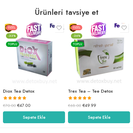
Ürünleri tavsiye et
ÖZEL
ÖZEL
-33%
-26%
TOPLU
TOPLU
Diox Tea Detox
Trex Tea – Tee Detox
5 üzerinden
5 üzerinden
€
47.00
€
49.99
€
70.00
€
68.00
5.00
oy aldı
5.00
oy aldı
Sepete Ekle
Sepete Ekle