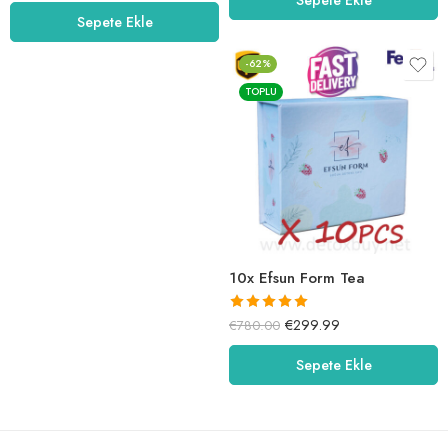
5.00
oy aldı
Sepete Ekle
-62%
TOPLU
10x Efsun Form Tea
5 üzerinden
€
299.99
€
780.00
5.00
oy aldı
Sepete Ekle