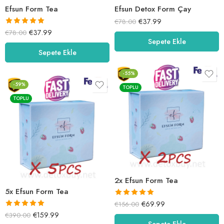
Efsun Form Tea
Efsun Detox Form Çay
€
37.99
€
78.00
5 üzerinden
€
37.99
€
78.00
Sepete Ekle
5.00
oy aldı
Sepete Ekle
-55%
-59%
TOPLU
TOPLU
2x Efsun Form Tea
5x Efsun Form Tea
5 üzerinden
€
69.99
€
156.00
5.00
oy aldı
5 üzerinden
€
159.99
€
390.00
Sepete Ekle