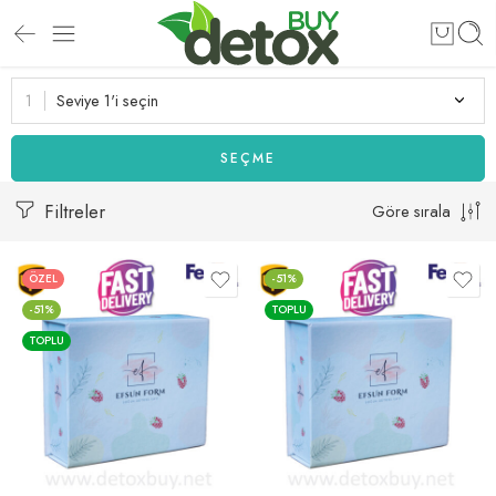
Seviye 1'i seçin
SEÇME
Filtreler
Göre sırala
ÖZEL
-51%
-51%
TOPLU
TOPLU