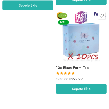
5.00
oy aldı
Sepete Ekle
-62%
TOPLU
10x Efsun Form Tea
5 üzerinden
€
299.99
€
780.00
5.00
oy aldı
Sepete Ekle