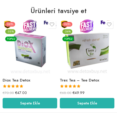
Ürünleri tavsiye et
ÖZEL
ÖZEL
-33%
-26%
TOPLU
TOPLU
Diox Tea Detox
Trex Tea – Tee Detox
5 üzerinden
5 üzerinden
€
47.00
€
49.99
€
70.00
€
68.00
5.00
oy aldı
5.00
oy aldı
Sepete Ekle
Sepete Ekle