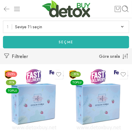
Seviye 1'i seçin
SEÇME
Filtreler
Göre sırala
ÖZEL
-51%
-51%
TOPLU
TOPLU