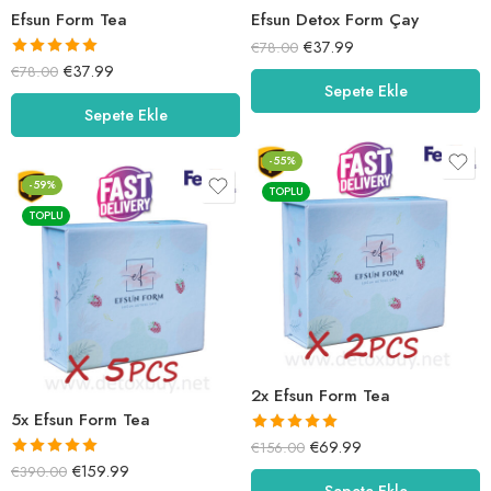
Efsun Form Tea
Efsun Detox Form Çay
€
37.99
€
78.00
5 üzerinden
€
37.99
€
78.00
Sepete Ekle
5.00
oy aldı
Sepete Ekle
-55%
-59%
TOPLU
TOPLU
2x Efsun Form Tea
5x Efsun Form Tea
5 üzerinden
€
69.99
€
156.00
5.00
oy aldı
5 üzerinden
€
159.99
€
390.00
Sepete Ekle