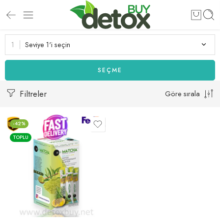
Seviye 1'i seçin
SEÇME
Filtreler
Göre sırala
-42%
TOPLU