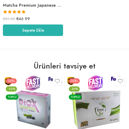
Matcha Premium Japanese – BROMELAİN & Limon Detox Çay
5 üzerinden
€
46.99
€
81.00
5.00
oy aldı
Sepete Ekle
Ürünleri tavsiye et
ÖZEL
ÖZEL
-33%
-26%
TOPLU
TOPLU