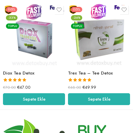
ÖZEL
ÖZEL
-33%
-26%
TOPLU
TOPLU
Diox Tea Detox
Trex Tea – Tee Detox
5 üzerinden
5 üzerinden
€
47.00
€
49.99
€
70.00
€
68.00
5.00
oy aldı
5.00
oy aldı
Sepete Ekle
Sepete Ekle