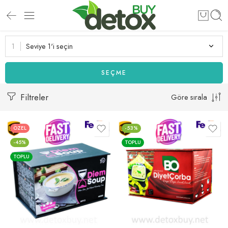
Seviye 1'i seçin
SEÇME
Filtreler
Göre sırala
ÖZEL
-53%
-45%
TOPLU
TOPLU