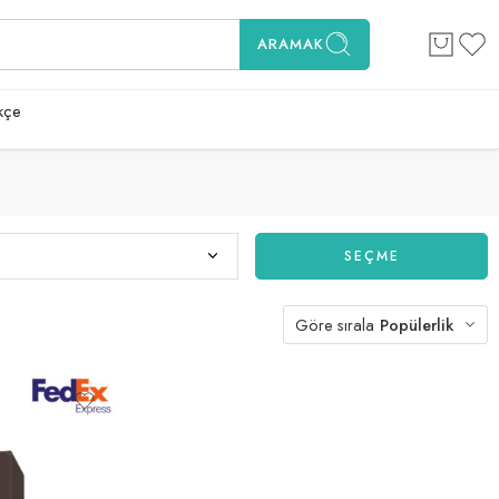
ARAMAK
kçe
SEÇME
Göre sırala
Popülerlik