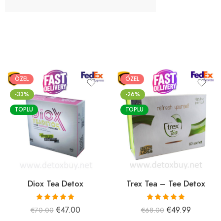
ÖZEL
ÖZEL
-33%
-26%
TOPLU
TOPLU
Diox Tea Detox
Trex Tea – Tee Detox
5 üzerinden
5 üzerinden
€
47.00
€
49.99
€
70.00
€
68.00
5.00
oy aldı
5.00
oy aldı