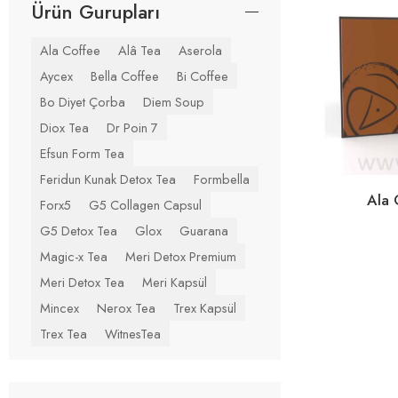
Ürün Gurupları
Ala Coffee
Alâ Tea
Aserola
Aycex
Bella Coffee
Bi Coffee
Bo Diyet Çorba
Diem Soup
Diox Tea
Dr Poin 7
Efsun Form Tea
Feridun Kunak Detox Tea
Formbella
Ala 
Forx5
G5 Collagen Capsul
G5 Detox Tea
Glox
Guarana
Magic-x Tea
Meri Detox Premium
Meri Detox Tea
Meri Kapsül
Mincex
Nerox Tea
Trex Kapsül
Trex Tea
WitnesTea