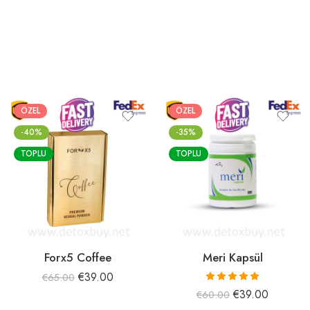
ÖZEL
ÖZEL
-40%
-35%
TOPLU
TOPLU
Forx5 Coffee
Meri Kapsül
€
39.00
€
65.00
5 üzerinden
€
39.00
€
60.00
5.00
oy aldı