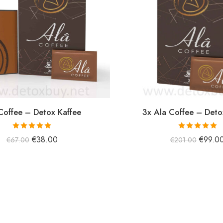
Coffee – Detox Kaffee
3x Ala Coffee – Deto
5 üzerinden
5 üzerinden
€
38.00
€
99.0
€
67.00
€
201.00
5.00
oy aldı
5.00
oy aldı