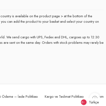
 country is available on the product page > at the bottom of the
it, you can add the product to your basket and select your country on
rld. We send cargo with UPS, Fedex and DHL, cargoes up to 12:30
ss are sent on the same day. Orders with stock problems may rarely be
.
i Ödeme – İade Politikası
Kargo ve Teslimat Politikası
Hesabım
Türkçe
Türkçe