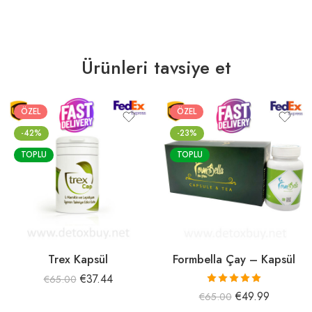
Ürünleri tavsiye et
ÖZEL
ÖZEL
-42%
-23%
TOPLU
TOPLU
Trex Kapsül
Formbella Çay – Kapsül
€
37.44
€
65.00
5 üzerinden
€
49.99
€
65.00
5.00
oy aldı