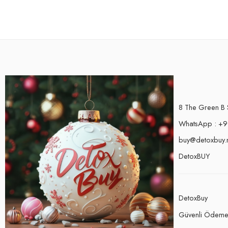
8 The Green B 
WhatsApp : +9
buy@detoxbuy.
DetoxBUY
DetoxBuy
Güvenli Ödem