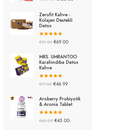
5.26
oy aldı
Zerofit Kahve -
Kolajen Destekli
Detox
5 üzerinden
€
69.00
€
91.00
5.15
oy aldı
MRS. UMRANTOO
Karahindiba Detox
Kahve
5 üzerinden
€
46.99
€
71.00
5.08
oy aldı
Aroberry Probiyotik
& Aronia Tablet
5 üzerinden
€
45.00
€
60.00
5.03
oy aldı