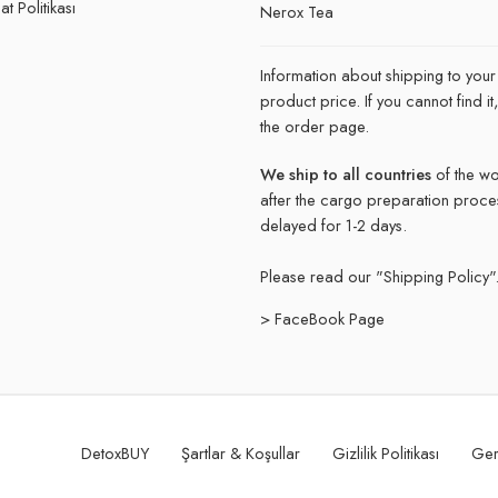
t Politikası
Nerox Tea
Information about shipping to your
product price. If you cannot find 
the order page.
We ship to all countries
of the wo
after the cargo preparation proce
delayed for 1-2 days.
Please read our "
Shipping Policy"
> FaceBook Page
DetoxBUY
Şartlar & Koşullar
Gizlilik Politikası
Ger