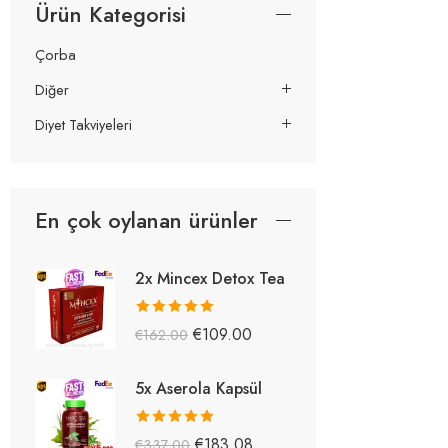
Ürün Kategorisi
Çorba
Diğer
Diyet Takviyeleri
En çok oylanan ürünler
2x Mincex Detox Tea
5 üzerinden
€
109.00
€
162.00
5.38
oy aldı
5x Aserola Kapsül
5 üzerinden
€
183.08
€
337.00