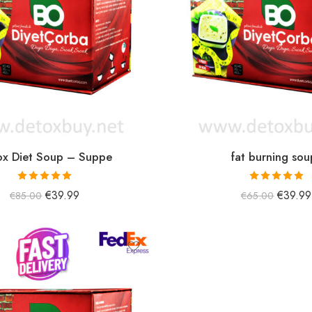
ox Diet Soup – Suppe
fat burning sou
5 üzerinden
5 üzerinden
€
39.99
€
39.99
€
85.00
€
65.00
5.00
oy aldı
5.00
oy aldı