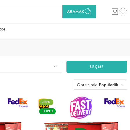
ARAMAK
kçe
SEÇME
Göre sırala
Popülerlik
-38%
TOPLU