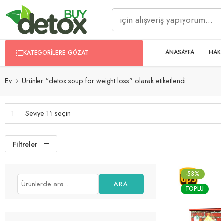
ANASAYFA
HAK
KATEGORILERE GÖZAT
Ev
Ürünler “detox soup for weight loss” olarak etiketlendi
Seviye 1'i seçin
Filtreler
-53%
ARA
TOPLU