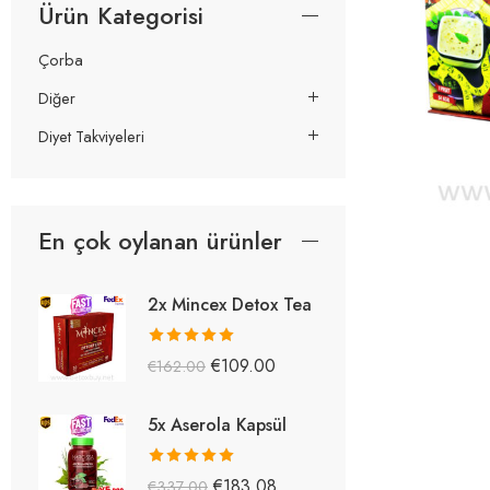
Ürün Kategorisi
Çorba
Diğer
Diyet Takviyeleri
En çok oylanan ürünler
2x Mincex Detox Tea
5 üzerinden
€
109.00
€
162.00
5.38
oy aldı
5x Aserola Kapsül
5 üzerinden
€
183.08
€
337.00