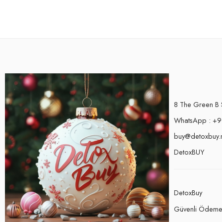
8 The Green B 
WhatsApp : +9
buy@detoxbuy.
DetoxBUY
DetoxBuy
Güvenli Ödem