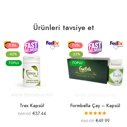
Ürünleri tavsiye et
ÖZEL
ÖZEL
-42%
-23%
TOPLU
TOPLU
Trex Kapsül
Formbella Çay – Kapsül
€
37.44
€
65.00
5 üzerinden
€
49.99
€
65.00
5.00
oy aldı