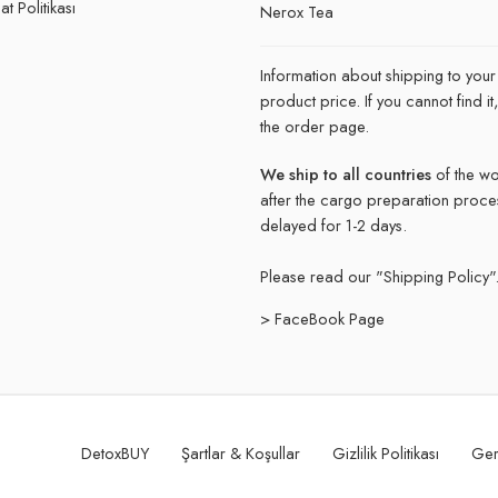
t Politikası
Nerox Tea
Information about shipping to your
product price. If you cannot find 
the order page.
We ship to all countries
of the wo
after the cargo preparation proce
delayed for 1-2 days.
Please read our "
Shipping Policy"
> FaceBook Page
DetoxBUY
Şartlar & Koşullar
Gizlilik Politikası
Ger