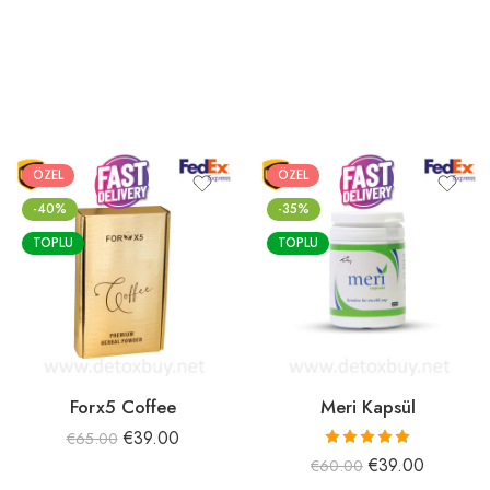
ÖZEL
ÖZEL
-40%
-35%
TOPLU
TOPLU
Forx5 Coffee
Meri Kapsül
€
39.00
€
65.00
5 üzerinden
€
39.00
€
60.00
5.00
oy aldı