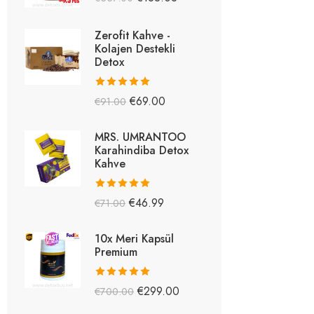
5.26
oy aldı
Zerofit Kahve -
Kolajen Destekli
Detox
5 üzerinden
€
69.00
€
91.00
5.15
oy aldı
MRS. UMRANTOO
Karahindiba Detox
Kahve
5 üzerinden
€
46.99
€
71.00
5.08
oy aldı
10x Meri Kapsül
Premium
5 üzerinden
€
299.00
€
700.00
5.03
oy aldı