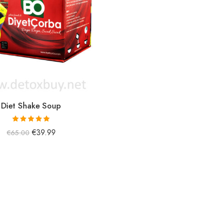
Diet Shake Soup
5 üzerinden
€
39.99
€
65.00
5.00
oy aldı