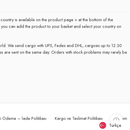
 country is available on the product page > at the bottom of the
it, you can add the product to your basket and select your country on
rld. We send cargo with UPS, Fedex and DHL, cargoes up to 12:30
ss are sent on the same day. Orders with stock problems may rarely be
.
i Ödeme – İade Politikası
Kargo ve Teslimat Politikası
Hesabım
Türkçe
Türkçe