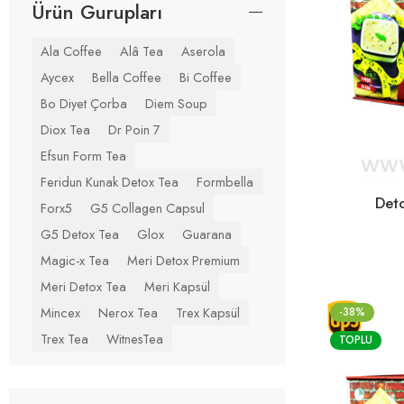
Ürün Gurupları
Ala Coffee
Alâ Tea
Aserola
Aycex
Bella Coffee
Bi Coffee
Bo Diyet Çorba
Diem Soup
Diox Tea
Dr Poin 7
Efsun Form Tea
Feridun Kunak Detox Tea
Formbella
Det
Forx5
G5 Collagen Capsul
G5 Detox Tea
Glox
Guarana
Magic-x Tea
Meri Detox Premium
Meri Detox Tea
Meri Kapsül
Mincex
Nerox Tea
Trex Kapsül
-38%
Trex Tea
WitnesTea
TOPLU