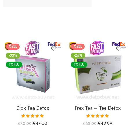
ÖZEL
ÖZEL
-33%
-26%
TOPLU
TOPLU
Diox Tea Detox
Trex Tea – Tee Detox
5 üzerinden
5 üzerinden
€
47.00
€
49.99
€
70.00
€
68.00
5.00
oy aldı
5.00
oy aldı