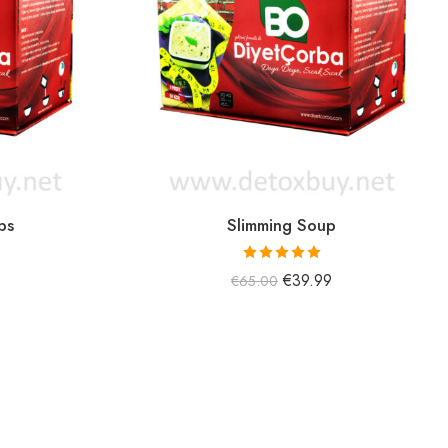
ps
Slimming Soup
5 üzerinden
€
39.99
€
65.00
5.00
oy aldı