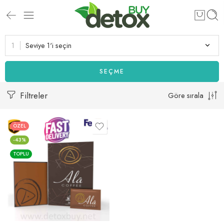
Seviye 1'i seçin
SEÇME
Filtreler
Göre sırala
ÖZEL
-43%
TOPLU