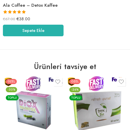
Ala Coffee – Detox Kaffee
5 üzerinden
€
38.00
€
67.00
5.00
oy aldı
Sepete Ekle
Ürünleri tavsiye et
ÖZEL
ÖZEL
-33%
-26%
TOPLU
TOPLU