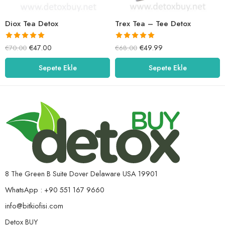
Diox Tea Detox
Trex Tea – Tee Detox
5 üzerinden
5 üzerinden
€
47.00
€
49.99
€
70.00
€
68.00
5.00
oy aldı
5.00
oy aldı
Sepete Ekle
Sepete Ekle
8 The Green B Suite Dover Delaware USA 19901
WhatsApp : +90 551 167 9660
info@bitkiofisi.com
Detox BUY