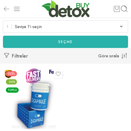
Seviye 1'i seçin
SEÇME
Filtreler
Göre sırala
ÖZEL
-36%
TOPLU