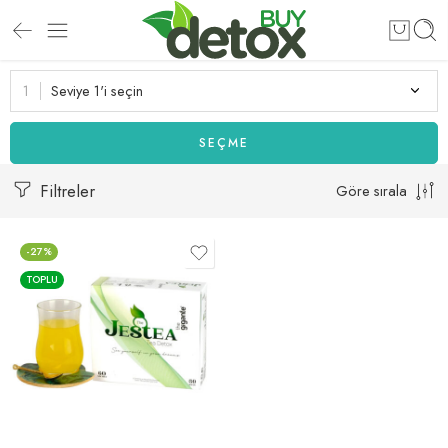
Seviye 1'i seçin
SEÇME
Filtreler
Göre sırala
-27%
TOPLU