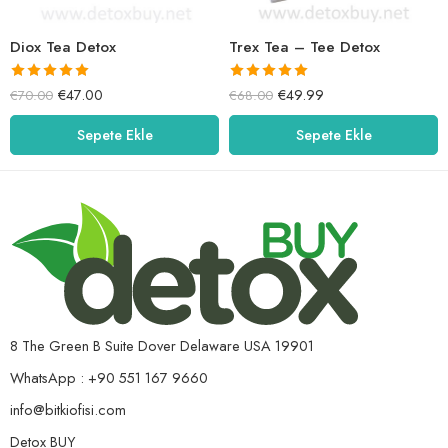
Diox Tea Detox
Trex Tea – Tee Detox
5 üzerinden
5 üzerinden
€
47.00
€
49.99
€
70.00
€
68.00
5.00
oy aldı
5.00
oy aldı
Sepete Ekle
Sepete Ekle
8 The Green B Suite Dover Delaware USA 19901
WhatsApp : +90 551 167 9660
info@bitkiofisi.com
Detox BUY