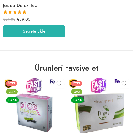
Jestea Detox Tea
5 üzerinden
€
59.00
€
81.00
5.00
oy aldı
Sepete Ekle
Ürünleri tavsiye et
ÖZEL
ÖZEL
-33%
-26%
TOPLU
TOPLU