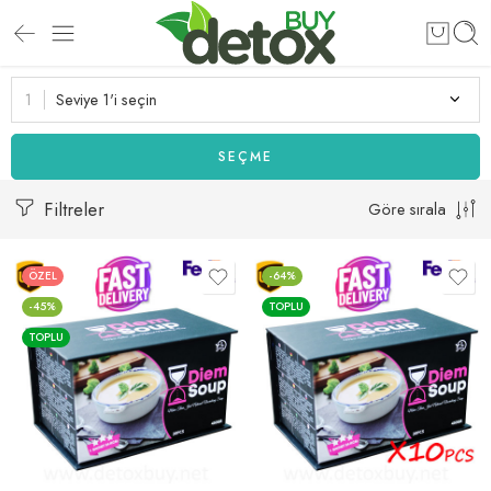
Seviye 1'i seçin
SEÇME
Filtreler
Göre sırala
ÖZEL
-64%
-45%
TOPLU
TOPLU