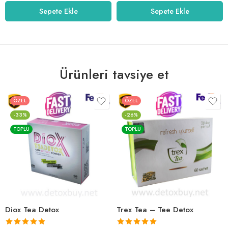
5.01
oy aldı
5.00
oy aldı
Sepete Ekle
Sepete Ekle
Ürünleri tavsiye et
ÖZEL
ÖZEL
-33%
-26%
TOPLU
TOPLU
Diox Tea Detox
Trex Tea – Tee Detox