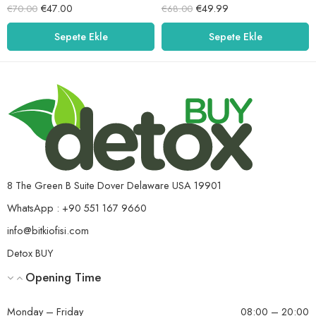
5 üzerinden
5 üzerinden
€
47.00
€
49.99
€
70.00
€
68.00
5.00
oy aldı
5.00
oy aldı
Sepete Ekle
Sepete Ekle
8 The Green B Suite Dover Delaware USA 19901
WhatsApp : +90 551 167 9660
info@bitkiofisi.com
Detox BUY
Opening Time
Monday – Friday
08:00 – 20:00