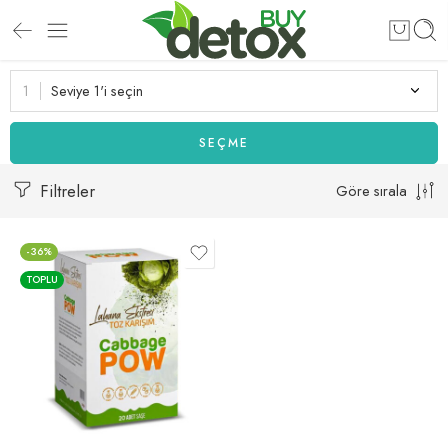
Seviye 1'i seçin
SEÇME
Filtreler
Göre sırala
-36%
TOPLU