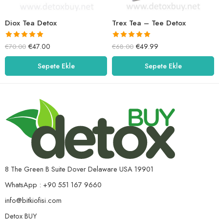
Diox Tea Detox
Trex Tea – Tee Detox
5 üzerinden
5 üzerinden
€
47.00
€
49.99
€
70.00
€
68.00
5.00
oy aldı
5.00
oy aldı
Sepete Ekle
Sepete Ekle
8 The Green B Suite Dover Delaware USA 19901
WhatsApp : +90 551 167 9660
info@bitkiofisi.com
Detox BUY