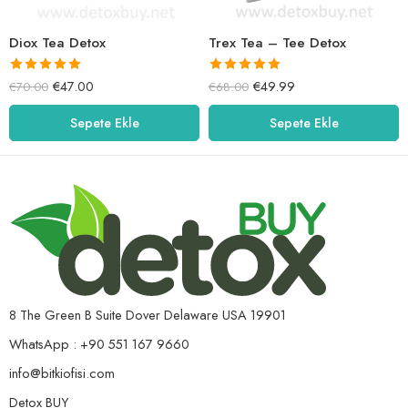
Diox Tea Detox
Trex Tea – Tee Detox
5 üzerinden
5 üzerinden
€
47.00
€
49.99
€
70.00
€
68.00
5.00
oy aldı
5.00
oy aldı
Sepete Ekle
Sepete Ekle
8 The Green B Suite Dover Delaware USA 19901
WhatsApp : +90 551 167 9660
info@bitkiofisi.com
Detox BUY