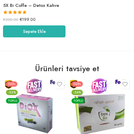
5X Bi Coffe – Detox Kahve
5 üzerinden
€
199.00
€
300.00
5.00
oy aldı
Sepete Ekle
Ürünleri tavsiye et
ÖZEL
ÖZEL
-33%
-26%
TOPLU
TOPLU