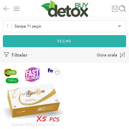
Seviye 1'i seçin
SEÇME
Filtreler
Göre sırala
-34%
TOPLU