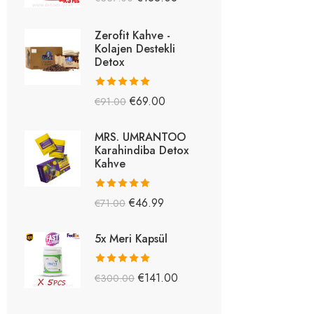
5.26
oy aldı
Zerofit Kahve -
Kolajen Destekli
Detox
5 üzerinden
€
69.00
€
91.00
5.15
oy aldı
MRS. UMRANTOO
Karahindiba Detox
Kahve
5 üzerinden
€
46.99
€
71.00
5.08
oy aldı
5x Meri Kapsül
5 üzerinden
€
141.00
€
300.00
5.03
oy aldı