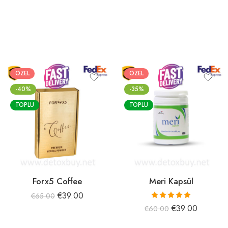
ÖZEL
ÖZEL
-40%
-35%
TOPLU
TOPLU
Forx5 Coffee
Meri Kapsül
€
39.00
€
65.00
5 üzerinden
€
39.00
€
60.00
5.00
oy aldı