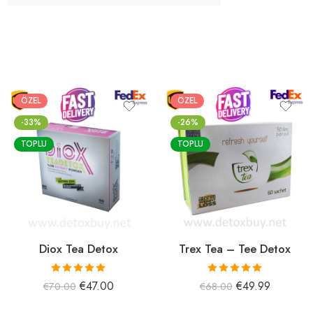
ÖZEL
ÖZEL
-33%
-26%
TOPLU
TOPLU
Diox Tea Detox
Trex Tea – Tee Detox
5 üzerinden
5 üzerinden
€
47.00
€
49.99
€
70.00
€
68.00
5.00
oy aldı
5.00
oy aldı