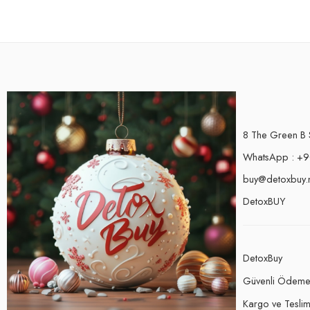
8 The Green B 
WhatsApp : +9
buy@detoxbuy.
DetoxBUY
DetoxBuy
Güvenli Ödem
Kargo ve Teslima