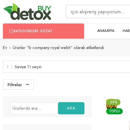
ANASAYFA
HAK
KATEGORILERE GÖZAT
Ev
Ürünler “b company royal welsh” olarak etiketlendi
Seviye 1'i seçin
Filtreler
-25%
ARA
TOPLU