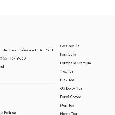
G5 Capsule
Suite Dover Delaware USA 19901
Formbella
0 551 167 9660
Formbella Premium
net
Trex Tea
Diox Tea
G5 Detox Tea
Forx5 Coffee
e
Meri Tea
t Politikası
Nerox Tea