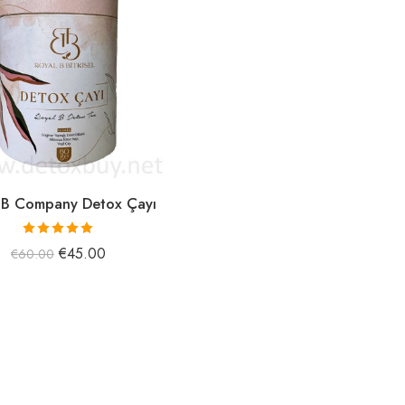
 B Company Detox Çayı
5 üzerinden
€
45.00
€
60.00
5.00
oy aldı