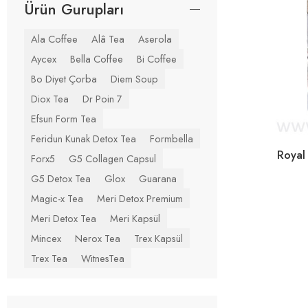
Ürün Gurupları
Ala Coffee
Alâ Tea
Aserola
Aycex
Bella Coffee
Bi Coffee
Bo Diyet Çorba
Diem Soup
Diox Tea
Dr Poin 7
Efsun Form Tea
Feridun Kunak Detox Tea
Formbella
Royal
Forx5
G5 Collagen Capsul
G5 Detox Tea
Glox
Guarana
Magic-x Tea
Meri Detox Premium
Meri Detox Tea
Meri Kapsül
Mincex
Nerox Tea
Trex Kapsül
Trex Tea
WitnesTea