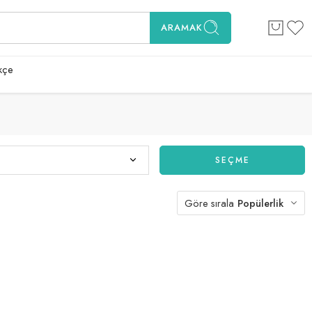
ARAMAK
kçe
SEÇME
Göre sırala
Popülerlik