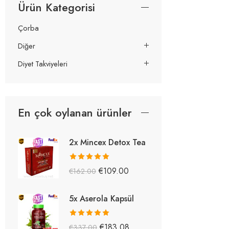
Ürün Kategorisi
Çorba
Diğer
Diyet Takviyeleri
En çok oylanan ürünler
2x Mincex Detox Tea
5 üzerinden
€
109.00
€
162.00
5.38
oy aldı
5x Aserola Kapsül
5 üzerinden
€
183.08
€
337.00