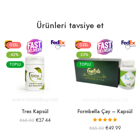
Ürünleri tavsiye et
ÖZEL
ÖZEL
-42%
-23%
TOPLU
TOPLU
Trex Kapsül
Formbella Çay – Kapsül
€
37.44
€
65.00
5 üzerinden
€
49.99
€
65.00
5.00
oy aldı