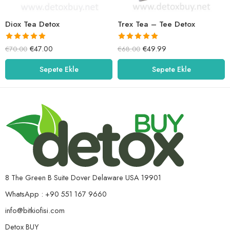
Diox Tea Detox
Trex Tea – Tee Detox
5 üzerinden
5 üzerinden
€
47.00
€
49.99
€
70.00
€
68.00
5.00
oy aldı
5.00
oy aldı
Sepete Ekle
Sepete Ekle
8 The Green B Suite Dover Delaware USA 19901
WhatsApp : +90 551 167 9660
info@bitkiofisi.com
Detox BUY