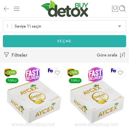
Seviye 1'i seçin
SEÇME
Filtreler
Göre sırala
-24%
-16%
TOPLU
TOPLU