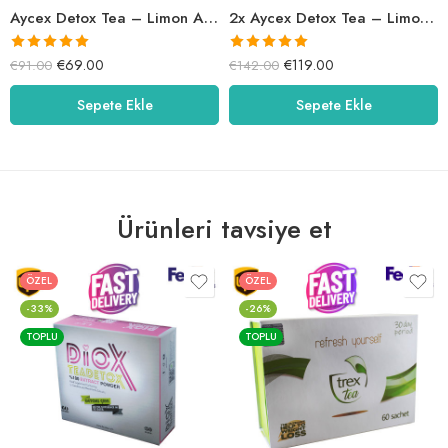
Aycex Detox Tea – Limon Aromalı
2x Aycex Detox Tea – Limon Aromalı
5 üzerinden
5 üzerinden
€
69.00
€
119.00
€
91.00
€
142.00
5.00
oy aldı
5.00
oy aldı
Sepete Ekle
Sepete Ekle
Ürünleri tavsiye et
ÖZEL
ÖZEL
-33%
-26%
TOPLU
TOPLU