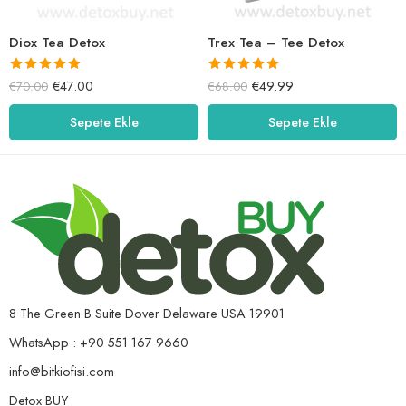
Diox Tea Detox
Trex Tea – Tee Detox
5 üzerinden
5 üzerinden
€
47.00
€
49.99
€
70.00
€
68.00
5.00
oy aldı
5.00
oy aldı
Sepete Ekle
Sepete Ekle
8 The Green B Suite Dover Delaware USA 19901
WhatsApp : +90 551 167 9660
info@bitkiofisi.com
Detox BUY