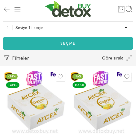
Seviye 1'i seçin
SEÇME
Filtreler
Göre sırala
-24%
-16%
TOPLU
TOPLU