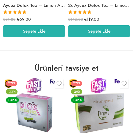
Aycex Detox Tea – Limon Aromalı
2x Aycex Detox Tea – Limon Aromalı
5 üzerinden
5 üzerinden
€
69.00
€
119.00
€
91.00
€
142.00
5.00
oy aldı
5.00
oy aldı
Sepete Ekle
Sepete Ekle
Ürünleri tavsiye et
ÖZEL
ÖZEL
-33%
-26%
TOPLU
TOPLU