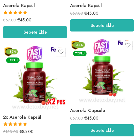
Aserola Kapsül
Aserola Kapsül
€
45.00
€
67.00
5 üzerinden
€
45.00
€
67.00
Sepete Ekle
5.00
oy aldı
Sepete Ekle
-33%
-35%
TOPLU
TOPLU
Aserola Capsule
2x Aserola Kapsül
€
45.00
€
67.00
Sepete Ekle
5 üzerinden
€
85.00
€
130.00