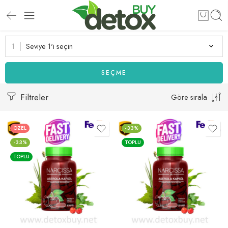
Seviye 1'i seçin
SEÇME
Filtreler
Göre sırala
ÖZEL
-33%
-33%
TOPLU
TOPLU