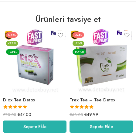
Ürünleri tavsiye et
ÖZEL
ÖZEL
-33%
-26%
TOPLU
TOPLU
Diox Tea Detox
Trex Tea – Tee Detox
5 üzerinden
5 üzerinden
€
47.00
€
49.99
€
70.00
€
68.00
5.00
oy aldı
5.00
oy aldı
Sepete Ekle
Sepete Ekle