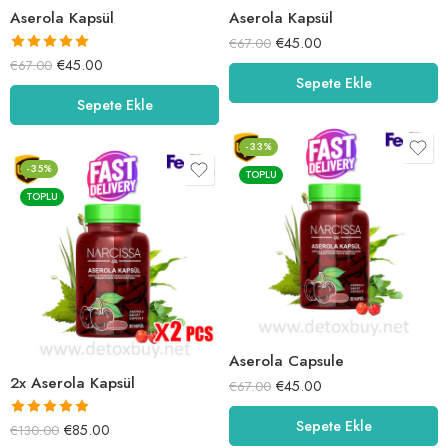
Aserola Kapsül
Aserola Kapsül
€
45.00
€
67.00
5 üzerinden
€
45.00
€
67.00
Sepete Ekle
5.00
oy aldı
Sepete Ekle
-33%
-35%
TOPLU
TOPLU
Aserola Capsule
2x Aserola Kapsül
€
45.00
€
67.00
Sepete Ekle
5 üzerinden
€
85.00
€
130.00