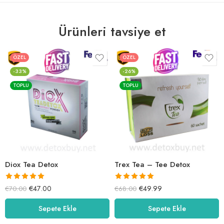
Ürünleri tavsiye et
ÖZEL
ÖZEL
-33%
-26%
TOPLU
TOPLU
Diox Tea Detox
Trex Tea – Tee Detox
5 üzerinden
5 üzerinden
€
47.00
€
49.99
€
70.00
€
68.00
5.00
oy aldı
5.00
oy aldı
Sepete Ekle
Sepete Ekle