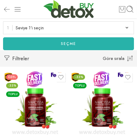
Seviye 1'i seçin
SEÇME
Filtreler
Göre sırala
ÖZEL
-33%
-33%
TOPLU
TOPLU