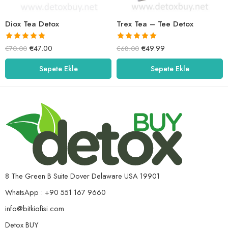
Diox Tea Detox
Trex Tea – Tee Detox
5 üzerinden
5 üzerinden
€
47.00
€
49.99
€
70.00
€
68.00
5.00
oy aldı
5.00
oy aldı
Sepete Ekle
Sepete Ekle
8 The Green B Suite Dover Delaware USA 19901
WhatsApp : +90 551 167 9660
info@bitkiofisi.com
Detox BUY