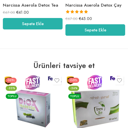
Narcissa Aserola Detox Tea
Narcissa Aserola Detox Çay
€
41.00
€
67.00
5 üzerinden
€
45.00
€
67.00
Sepete Ekle
5.00
oy aldı
Sepete Ekle
Ürünleri tavsiye et
ÖZEL
ÖZEL
-33%
-26%
TOPLU
TOPLU