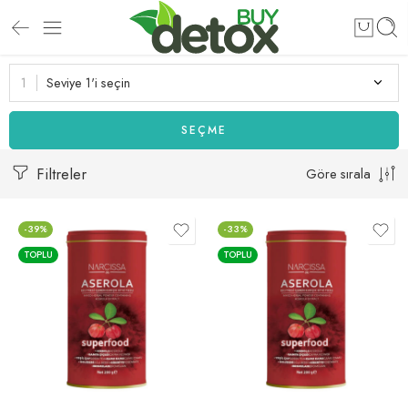
Seviye 1'i seçin
SEÇME
Filtreler
Göre sırala
-39%
-33%
TOPLU
TOPLU