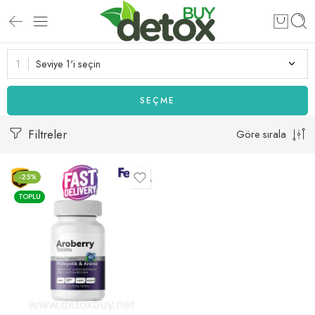
Seviye 1'i seçin
SEÇME
Filtreler
Göre sırala
-25%
TOPLU