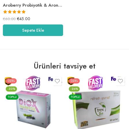
Aroberry Probiyotik & Aronia Tablet
5 üzerinden
€
45.00
€
60.00
5.03
oy aldı
Sepete Ekle
Ürünleri tavsiye et
ÖZEL
ÖZEL
-33%
-26%
TOPLU
TOPLU