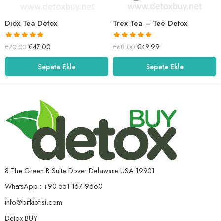
Diox Tea Detox
Trex Tea – Tee Detox
5 üzerinden
5 üzerinden
€
47.00
€
49.99
€
70.00
€
68.00
5.00
oy aldı
5.00
oy aldı
Sepete Ekle
Sepete Ekle
8 The Green B Suite Dover Delaware USA 19901
WhatsApp : +90 551 167 9660
info@bitkiofisi.com
Detox BUY