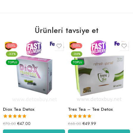
Ürünleri tavsiye et
ÖZEL
ÖZEL
-33%
-26%
TOPLU
TOPLU
Diox Tea Detox
Trex Tea – Tee Detox
5 üzerinden
5 üzerinden
€
47.00
€
49.99
€
70.00
€
68.00
5.00
oy aldı
5.00
oy aldı