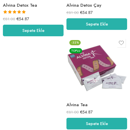
Alvina Detox Tea
Alvina Detox Çay
€
54.87
€
81.00
5 üzerinden
€
54.87
€
81.00
Sepete Ekle
5.00
oy aldı
Sepete Ekle
-32%
TOPLU
Alvina Tea
€
54.87
€
81.00
Sepete Ekle