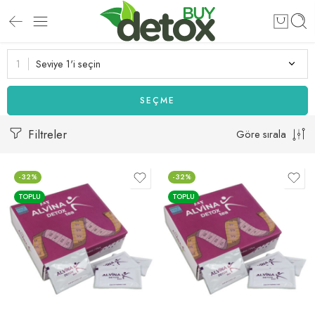
Seviye 1'i seçin
SEÇME
Filtreler
Göre sırala
-32%
-32%
TOPLU
TOPLU