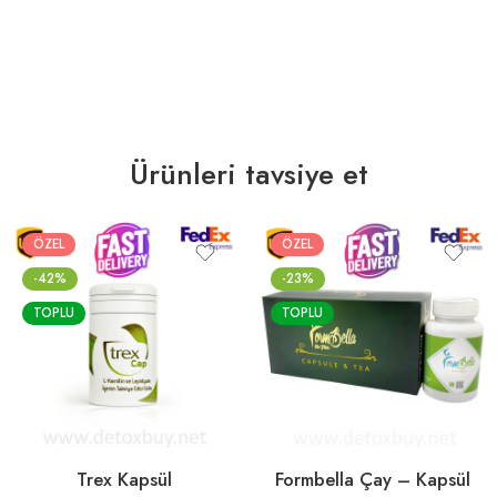
Ürünleri tavsiye et
ÖZEL
ÖZEL
-42%
-23%
TOPLU
TOPLU
Trex Kapsül
Formbella Çay – Kapsül