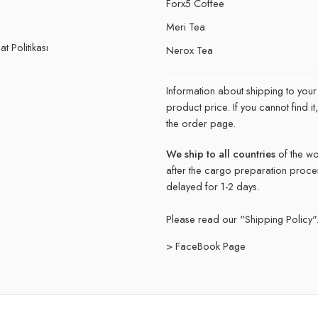
Forx5 Coffee
e
Meri Tea
t Politikası
Nerox Tea
Information about shipping to your
product price. If you cannot find 
the order page.
We ship to all countries
of the wo
after the cargo preparation proce
delayed for 1-2 days.
Please read our "
Shipping Policy"
> FaceBook Page