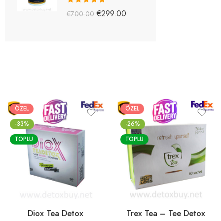
5 üzerinden
€
299.00
€
700.00
5.03
oy aldı
ÖZEL
ÖZEL
-33%
-26%
TOPLU
TOPLU
Diox Tea Detox
Trex Tea – Tee Detox