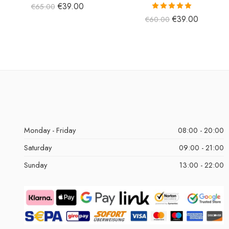
€
39.00
€
65.00
5 üzerinden
€
39.00
€
60.00
5.00
oy aldı
Monday - Friday
08:00 - 20:00
Saturday
09:00 - 21:00
Sunday
13:00 - 22:00