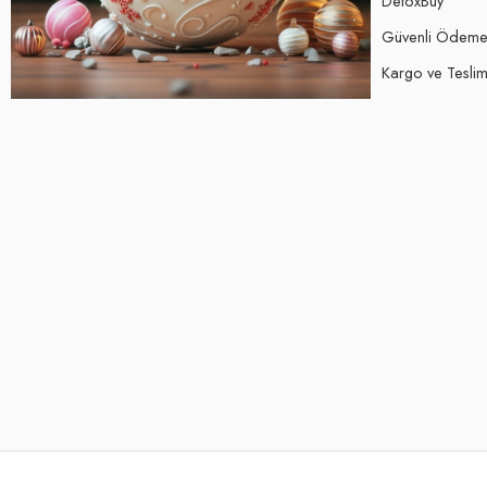
DetoxBuy
Güvenli Ödem
Kargo ve Teslima