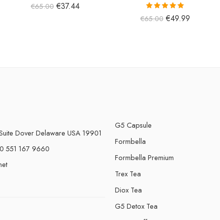
€
37.44
€
65.00
5 üzerinden
€
49.99
€
65.00
5.00
oy aldı
G5 Capsule
Suite Dover Delaware USA 19901
Formbella
0 551 167 9660
Formbella Premium
net
Trex Tea
Diox Tea
G5 Detox Tea