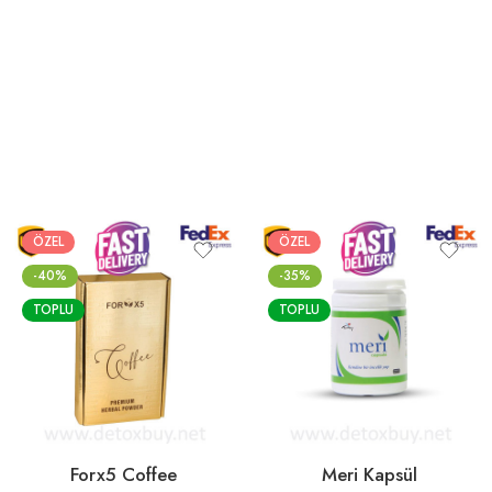
ÖZEL
ÖZEL
-40%
-35%
TOPLU
TOPLU
Forx5 Coffee
Meri Kapsül