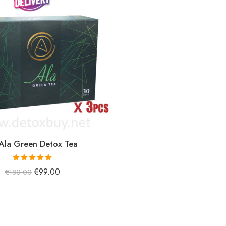
Ala Green Detox Tea
5 üzerinden
€
99.00
€
180.00
5.00
oy aldı