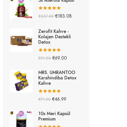
5x Aserola Kapsül
5 üzerinden
€
183.08
€
337.00
5.26
oy aldı
Zerofit Kahve -
Kolajen Destekli
Detox
5 üzerinden
€
69.00
€
91.00
5.15
oy aldı
MRS. UMRANTOO
Karahindiba Detox
Kahve
5 üzerinden
€
46.99
€
71.00
5.08
oy aldı
10x Meri Kapsül
Premium