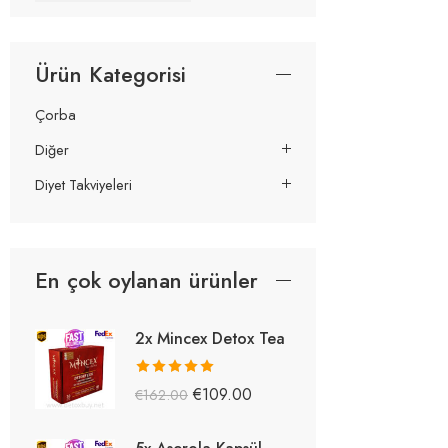
Ürün Kategorisi
Çorba
Diğer
Diyet Takviyeleri
En çok oylanan ürünler
2x Mincex Detox Tea
5 üzerinden
€
109.00
€
162.00
5.38
oy aldı