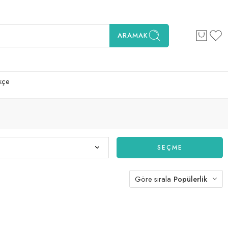
ARAMAK
kçe
SEÇME
Göre sırala
Popülerlik