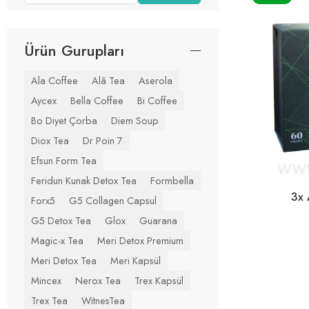
Ürün Gurupları
Ala Coffee
Alâ Tea
Aserola
Aycex
Bella Coffee
Bi Coffee
Bo Diyet Çorba
Diem Soup
Diox Tea
Dr Poin 7
Efsun Form Tea
Feridun Kunak Detox Tea
Formbella
3x 
Forx5
G5 Collagen Capsul
G5 Detox Tea
Glox
Guarana
Magic-x Tea
Meri Detox Premium
Meri Detox Tea
Meri Kapsül
Mincex
Nerox Tea
Trex Kapsül
Trex Tea
WitnesTea