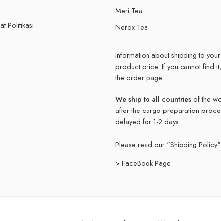
e
Meri Tea
t Politikası
Nerox Tea
Information about shipping to your
product price. If you cannot find 
the order page.
We ship to all countries
of the wo
after the cargo preparation proce
delayed for 1-2 days.
Please read our "
Shipping Policy"
> FaceBook Page