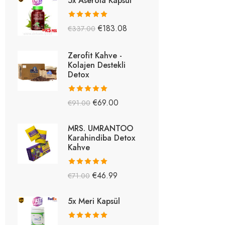
5x Aserola Kapsül
5 üzerinden
€
183.08
€
337.00
5.26
oy aldı
Zerofit Kahve -
Kolajen Destekli
Detox
5 üzerinden
€
69.00
€
91.00
5.15
oy aldı
MRS. UMRANTOO
Karahindiba Detox
Kahve
5 üzerinden
€
46.99
€
71.00
5.08
oy aldı
5x Meri Kapsül