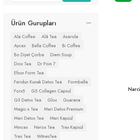
Ürün Gurupları
Ala Coffee
Alâ Tea
Aserola
Aycex
Bella Coffee
Bi Coffee
Bo Diyet Çorba
Diem Soup
Diox Tea
Dr Poin 7
Efsun Form Tea
Feridun Kunak Detox Tea
Formbella
Narc
Forx5
G5 Collagen Capsul
G5 Detox Tea
Glox
Guarana
Magic-x Tea
Meri Detox Premium
Meri Detox Tea
Meri Kapsül
Mincex
Nerox Tea
Trex Kapsül
Trex Tea
WitnesTea