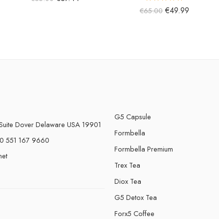
5 üzerinden
€
49.99
€
65.00
5.00
oy aldı
G5 Capsule
Suite Dover Delaware USA 19901
Formbella
0 551 167 9660
Formbella Premium
net
Trex Tea
Diox Tea
G5 Detox Tea
Forx5 Coffee