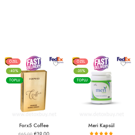
ÖZEL
ÖZEL
-40%
-35%
TOPLU
TOPLU
Forx5 Coffee
Meri Kapsül
€
39.00
€
65.00