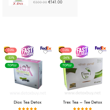
5 üzerinden
€
141.00
€
300.00
5.03
oy aldı
ÖZEL
ÖZEL
-33%
-26%
TOPLU
TOPLU
Diox Tea Detox
Trex Tea – Tee Detox