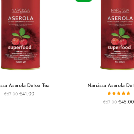
issa Aserola Detox Tea
Narcissa Aserola De
€
41.00
€
67.00
5 üzerinden
€
45.0
€
67.00
5.00
oy aldı