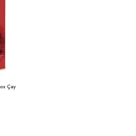
tox Çay
0