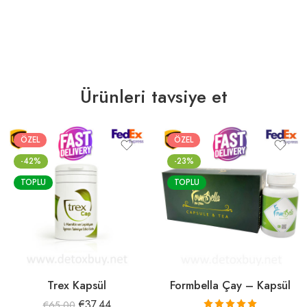
Ürünleri tavsiye et
ÖZEL
ÖZEL
-42%
-23%
TOPLU
TOPLU
Trex Kapsül
Formbella Çay – Kapsül
€
37.44
€
65.00