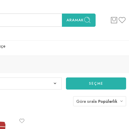
ARAMAK
kçe
SEÇME
Göre sırala
Popülerlik