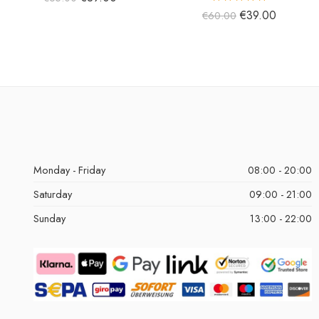
5 üzerinden
€
39.00
€
60.00
5.00
oy aldı
Monday - Friday
08:00 - 20:00
Saturday
09:00 - 21:00
Sunday
13:00 - 22:00