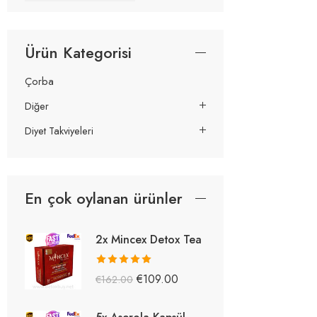
Ürün Kategorisi
Çorba
Diğer
Diyet Takviyeleri
En çok oylanan ürünler
2x Mincex Detox Tea
5 üzerinden
€
109.00
€
162.00
5.38
oy aldı